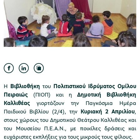
Μουσείο Ελιάς και Ελληνικού Λαδιού
Μουσείο Βιομηχανικής Ελαιουργίας
Λέσβου
Η
Βιβλιοθήκη
του
Πολιτιστικού Ιδρύματος Ομίλου
Πειραιώς
(ΠΙΟΠ) και η
Δημοτική Βιβλιοθήκη
Καλλιθέας
γιορτάζουν την Παγκόσμια Ημέρα
Παιδικού Βιβλίου (2/4),
την
Κυριακή 2 Απριλίου
,
Μουσείο Πλινθοκεραμοποιίας N. & Σ.
στους χώρους του Δημοτικού Θεάτρου Καλλιθέας και
του Μουσείου Π.Ε.Α.Ν., με ποικίλες δράσεις και
Τσαλαπάτα
ευχάριστες εκπλήξεις για τους μικρούς τους φίλους.