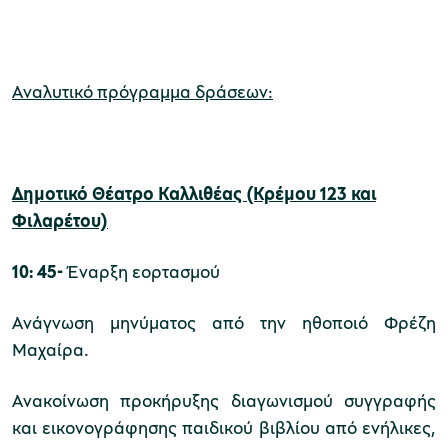
Μουσείο Μαρμαροτεχνίας
Αναλυτικό πρόγραμμα δράσεων:
Μουσείο Περιβάλλοντος Στυμφαλίας
Δημοτικό Θέατρο Καλλιθέας (Κρέμου 123 και
Φιλαρέτου)
10: 45-
Έναρξη εορτασμού
Μουσείο Μαστίχας Χίου
Ανάγνωση μηνύματος από την ηθοποιό Φρέζη
Μαχαίρα.
Ανακοίνωση προκήρυξης διαγωνισμού συγγραφής
Μουσείο Αργυροτεχνίας
και εικονογράφησης παιδικού βιβλίου από ενήλικες,