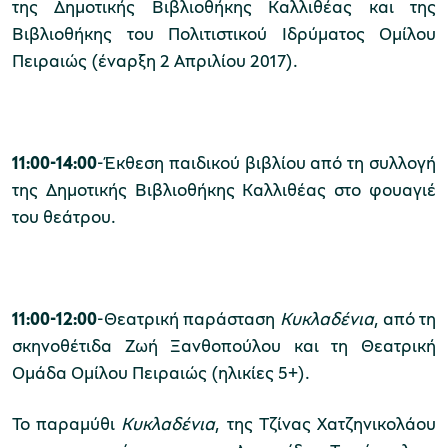
της Δημοτικής Βιβλιοθήκης Καλλιθέας και της
Βιβλιοθήκης του Πολιτιστικού Ιδρύματος Ομίλου
χολικές ομάδες
Πειραιώς (έναρξη 2 Απριλίου 2017).
παιδευτικά προγράμματα
line εισιτήρια
11:00-14:00
-Έκθεση παιδικού βιβλίου από τη συλλογή
ορά εισιτηρίων
της Δημοτικής Βιβλιοθήκης Καλλιθέας στο φουαγιέ
του θεάτρου.
11:00-12:00
-Θεατρική παράσταση
Κυκλαδένια
, από τη
σκηνοθέτιδα Ζωή Ξανθοπούλου και τη Θεατρική
Ομάδα Ομίλου Πειραιώς (ηλικίες 5+).
Το παραμύθι
Κυκλαδένια
, της Τζίνας Χατζηνικολάου