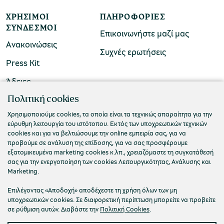
ΧΡΉΣΙΜΟΙ
ΠΛΗΡΟΦΟΡΊΕΣ
ΣΎΝΔΕΣΜΟΙ
Επικοινωνήστε μαζί μας
Ανακοινώσεις
Συχνές ερωτήσεις
Press Kit
Άδειες
ΠΟΛΙΤΙΣΤΙΚΟ ΙΔΡΥΜΑ ΟΜΙΛΟΥ ΠΕΙΡΑΙΩΣ
Πολιτική cookies
Τ. 210 3256922
Χρησιμοποιούμε cookies, τα οποία είναι τα τεχνικώς απαραίτητα για την
εύρυθμη λειτουργία του ιστότοπου. Εκτός των υποχρεωτικών τεχνικών
Ε. info@piop.gr
cookies και για να βελτιώσουμε την online εμπειρία σας, για να
προβούμε σε ανάλυση της επίδοσης, για να σας προσφέρουμε
εξατομικευμένα marketing cookies κ.λπ., χρειαζόμαστε τη συγκατάθεσή
ΣΥΝΔΕΘΕΙΤΕ ΜΑΖΙ ΜΑΣ
σας για την ενεργοποίηση των cookies Λειτουργικότητας, Ανάλυσης και
Marketing.
Επιλέγοντας «Αποδοχή» αποδέχεστε τη χρήση όλων των μη
υποχρεωτικών cookies. Σε διαφορετική περίπτωση μπορείτε να προβείτε
σε ρύθμιση αυτών. Διαβάστε την
Πολιτική Cookies
.