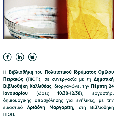
Μουσείο Ελιάς και Ελληνικού Λαδιού
Μουσείο Βιομηχανικής Ελαιουργίας
Λέσβου
Η
Βιβλιοθήκη
του
Πολιτιστικού Ιδρύματος Ομίλου
Πειραιώς
(ΠΙΟΠ), σε συνεργασία με τη
Δημοτική
Βιβλιοθήκη Καλλιθέας
, διοργανώνει την
Πέμπτη 24
Ιανουαρίου
(ώρες
10:30-12:30
), εργαστήρι
Μουσείο Πλινθοκεραμοποιίας N. & Σ.
δημιουργικής απασχόλησης για ενήλικες, με την
εικαστικό
Αριάδνη Μαργαρίτη
, στη Βιβλιοθήκη
Τσαλαπάτα
ΠΙΟΠ.