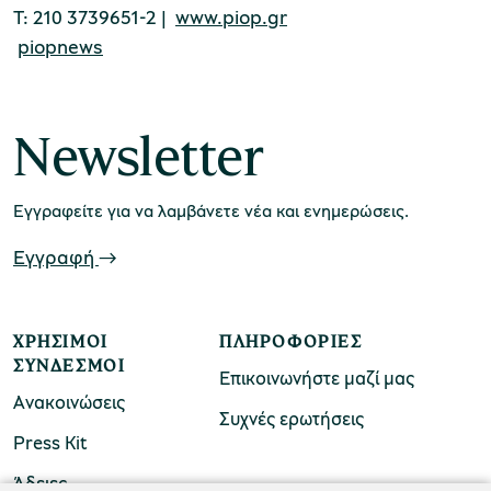
Τ: 210 3739651-2 |
www.piop.gr
piopnews
χολικές ομάδες
παιδευτικά προγράμματα
Newsletter
line εισιτήρια
ορά εισιτηρίων
Εγγραφείτε για να λαμβάνετε νέα και ενημερώσεις.
Εγγραφή
ΧΡΉΣΙΜΟΙ
ΠΛΗΡΟΦΟΡΊΕΣ
ΣΎΝΔΕΣΜΟΙ
Επικοινωνήστε μαζί μας
Ανακοινώσεις
Συχνές ερωτήσεις
Press Kit
Άδειες