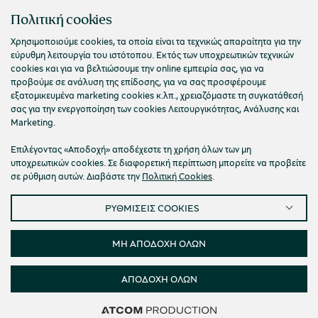
ΠΟΛΙΤΙΣΤΙΚΟ ΙΔΡΥΜΑ ΟΜΙΛΟΥ ΠΕΙΡΑΙΩΣ
Πολιτική cookies
Τ. 210 3256922
Χρησιμοποιούμε cookies, τα οποία είναι τα τεχνικώς απαραίτητα για την
εύρυθμη λειτουργία του ιστότοπου. Εκτός των υποχρεωτικών τεχνικών
Ε. info@piop.gr
cookies και για να βελτιώσουμε την online εμπειρία σας, για να
προβούμε σε ανάλυση της επίδοσης, για να σας προσφέρουμε
εξατομικευμένα marketing cookies κ.λπ., χρειαζόμαστε τη συγκατάθεσή
ΣΥΝΔΕΘΕΙΤΕ ΜΑΖΙ ΜΑΣ
σας για την ενεργοποίηση των cookies Λειτουργικότητας, Ανάλυσης και
Marketing.
Επιλέγοντας «Αποδοχή» αποδέχεστε τη χρήση όλων των μη
υποχρεωτικών cookies. Σε διαφορετική περίπτωση μπορείτε να προβείτε
σε ρύθμιση αυτών. Διαβάστε την
Πολιτική Cookies
.
ΡΥΘΜΙΣΕΙΣ COOKIES
Πολιτική απορρήτου
Όροι χρήσης
Cookies
Προσβασιμότητα
Ρυθμίσεις Cookies
ΜΗ ΑΠΟΔΟΧΗ ΟΛΩΝ
© 2026 Πολιτιστικό Ίδρυμα Ομίλου Πειραιώς
ΑΠΟΔΟΧΗ ΟΛΩΝ