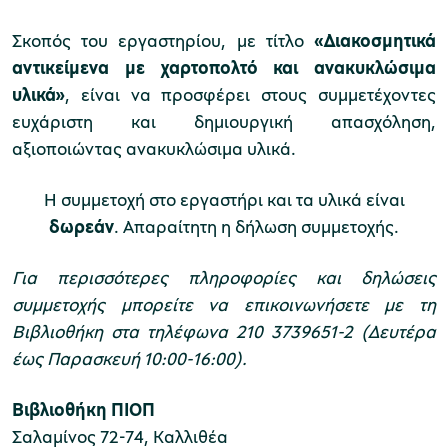
Σκοπός του εργαστηρίου, με τίτλο
«Διακοσμητικά
αντικείμενα με χαρτοπολτό και ανακυκλώσιμα
Μουσείο Μαρμαροτεχνίας
υλικά»
,
είναι να προσφέρει στους συμμετέχοντες
ευχάριστη και δημιουργική απασχόληση,
αξιοποιώντας ανακυκλώσιμα υλικά.
Μουσείο Περιβάλλοντος Στυμφαλίας
Η συμμετοχή στο εργαστήρι και τα υλικά είναι
δωρεάν
. Απαραίτητη η δήλωση συμμετοχής.
Για περισσότερες πληροφορίες και δηλώσεις
Μουσείο Μαστίχας Χίου
συμμετοχής μπορείτε να επικοινωνήσετε με τη
Βιβλιοθήκη στα τηλέφωνα 210 3739651-2 (Δευτέρα
έως Παρασκευή 10:00-16:00).
Μουσείο Αργυροτεχνίας
Βιβλιοθήκη ΠΙΟΠ
Σαλαμίνος 72-74, Καλλιθέα