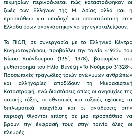
τεκμηρίων περιγράφεται πώς καταστράφηκαν οι
ζωές των Ελλήνων της Μ. Ασίας αλλά και η
προσπάθεια για υποδοχή και αποκατάσταση στην
Μουσείο Μαρμαροτεχνίας
Ελλάδα όσων αναγκάστηκαν να την εγκαταλείψουν.
Το ΠΙΟΠ, σε συνεργασία με το Ελληνικό Κέντρο
Κινηματογράφου, προβάλλει την ταινία «1922» του
Μουσείο Περιβάλλοντος Στυμφαλίας
Νίκου Κούνδουρου (135΄, 1978), βασισμένη στο
μυθιστόρημα του Ηλία Βενέζη «Το Νούμερο 31328».
Προσωπικές τραγωδίες τριών ανώνυμων ανθρώπων
και αλληγορίες αποδίδουν τη Μικρασιατική
Καταστροφή, ενώ διαστάσεις όπως οι ανησυχίες της
Μουσείο Μαστίχας Χίου
αστικής τάξης, οι εθνοτικές και ταξικές σχέσεις, τα
διπλωματικά παιχνίδια και οι αντιθέσεις στην
περιοχή θίγονται επίσης σε μια προσπάθεια να
Μουσείο Αργυροτεχνίας
βρουν την έκφρασή τους στην ταινία όλες οι
πλευρές.