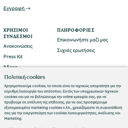
Εγγραφή
ΧΡΉΣΙΜΟΙ
ΠΛΗΡΟΦΟΡΊΕΣ
ΣΎΝΔΕΣΜΟΙ
Επικοινωνήστε μαζί μας
Ανακοινώσεις
Συχνές ερωτήσεις
Press Kit
Άδειες
ΠΟΛΙΤΙΣΤΙΚΟ ΙΔΡΥΜΑ ΟΜΙΛΟΥ ΠΕΙΡΑΙΩΣ
Πολιτική cookies
Τ. 210 3256922
Χρησιμοποιούμε cookies, τα οποία είναι τα τεχνικώς απαραίτητα για την
εύρυθμη λειτουργία του ιστότοπου. Εκτός των υποχρεωτικών τεχνικών
Ε. info@piop.gr
cookies και για να βελτιώσουμε την online εμπειρία σας, για να
προβούμε σε ανάλυση της επίδοσης, για να σας προσφέρουμε
εξατομικευμένα marketing cookies κ.λπ., χρειαζόμαστε τη συγκατάθεσή
ΣΥΝΔΕΘΕΙΤΕ ΜΑΖΙ ΜΑΣ
σας για την ενεργοποίηση των cookies Λειτουργικότητας, Ανάλυσης και
Marketing.