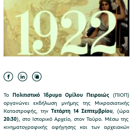
Μουσείο Ελιάς και Ελληνικού Λαδιού
Μουσείο Βιομηχανικής Ελαιουργίας
Λέσβου
Το
Πολιτιστικό Ίδρυμα Ομίλου Πειραιώς
(ΠΙΟΠ)
οργανώνει εκδήλωση μνήμης της Μικρασιατικής
Καταστροφής, την
Τετάρτη 14 Σεπτεμβρίου
,
(ώρα
Μουσείο Πλινθοκεραμοποιίας N. & Σ.
20:30
), στο Ιστορικό Αρχείο, στον Ταύρο. Μέσω της
Τσαλαπάτα
κινηματογραφικής αφήγησης και των αρχειακών