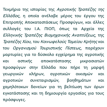
Τεκμήρια της ιστορίας της
Αγροτικής Τραπέζης της
χολικές ομάδες
Ελλάδος
, η οποία ανέλαβε μέρος του έργου της
Επιτροπής Αποκαταστάσεως Προσφύγων, και άλλες
παιδευτικά προγράμματα
συλλογές του Ι.Α. ΠΙΟΠ, όπως τα Αρχεία της
line εισιτήρια
Ελληνικής Τραπέζης Βιομηχανικής Αναπτύξεως
, της
Τραπέζης Χίου
, του
Κοινωφελούς Ταμείου Κρήτης
και
ορά εισιτηρίων
του
Οργανισμού Τουριστικής Πίστεως
, παρέχουν
μαρτυρίες για το δύσκολο εγχείρημα της αγροτικής
και αστικής αποκατάστασης μικρασιατών
προσφύγων στην Ελλάδα που πήρε τη μορφή
γεωργικών κλήρων, αγροτικών οικισμών και
αγροτικών συνεταιρισμών, βοηθημάτων και
χαμηλότοκων δανείων για τη βελτίωση των όρων
εγκατάστασης και τη δημιουργία εργασίας για τους
πρόσφυγες.