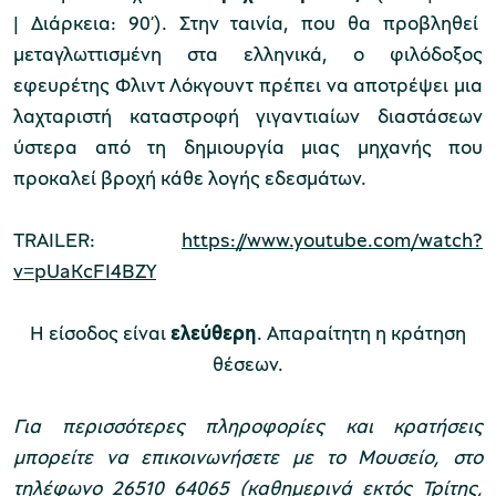
| Διάρκεια: 90’). Στην ταινία, που θα προβληθεί
μεταγλωττισμένη στα ελληνικά, ο φιλόδοξος
χολικές ομάδες
εφευρέτης Φλιντ Λόκγουντ πρέπει να αποτρέψει μια
παιδευτικά προγράμματα
λαχταριστή καταστροφή γιγαντιαίων διαστάσεων
ύστερα από τη δημιουργία μιας μηχανής που
line εισιτήρια
προκαλεί βροχή κάθε λογής εδεσμάτων.
ορά εισιτηρίων
TRAILER:
https://www.youtube.com/watch?
v=pUaKcFI4BZY
Η είσοδος είναι
ελεύθερη
. Απαραίτητη η κράτηση
θέσεων.
Για περισσότερες πληροφορίες και κρατήσεις
μπορείτε να επικοινωνήσετε με το Μουσείο, στο
τηλέφωνο 26510 64065 (καθημερινά εκτός Τρίτης,