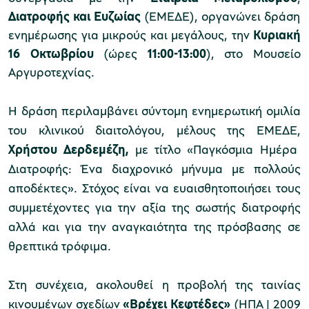
Διατροφής και Ευζωίας
(ΕΜΕΔΕ), οργανώνει δράση
ενημέρωσης για μικρούς και μεγάλους, την
Κυριακή
16 Οκτωβρίου
(ώρες
11:00-13:00
), στο Μουσείο
Μουσείο Μαρμαροτεχνίας
Αργυροτεχνίας.
Η δράση περιλαμβάνει σύντομη ενημερωτική ομιλία
Μουσείο Περιβάλλοντος Στυμφαλίας
του κλινικού διαιτολόγου, μέλους της ΕΜΕΔΕ,
Χρήστου Δερδεμέζη,
με τίτλο «Παγκόσμια Ημέρα
Διατροφής: Ένα διαχρονικό μήνυμα με πολλούς
αποδέκτες». Στόχος είναι να ευαισθητοποιήσει τους
συμμετέχοντες για την αξία της σωστής διατροφής
Μουσείο Μαστίχας Χίου
αλλά και για την αναγκαιότητα της πρόσβασης σε
θρεπτικά τρόφιμα.
Μουσείο Αργυροτεχνίας
Στη συνέχεια, ακολουθεί η προβολή της ταινίας
κινουμένων σχεδίων
«Βρέχει Κεφτέδες»
(ΗΠΑ | 2009