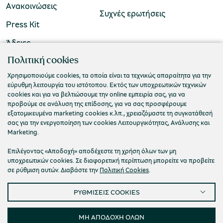
Ανακοινώσεις
Συχνές ερωτήσεις
Press Kit
Άδειες
ΠΟΛΙΤΙΣΤΙΚΟ ΙΔΡΥΜΑ ΟΜΙΛΟΥ ΠΕΙΡΑΙΩΣ
Πολιτική cookies
Τ. 210 3256922
Χρησιμοποιούμε cookies, τα οποία είναι τα τεχνικώς απαραίτητα για την
εύρυθμη λειτουργία του ιστότοπου. Εκτός των υποχρεωτικών τεχνικών
Ε. info@piop.gr
cookies και για να βελτιώσουμε την online εμπειρία σας, για να
προβούμε σε ανάλυση της επίδοσης, για να σας προσφέρουμε
εξατομικευμένα marketing cookies κ.λπ., χρειαζόμαστε τη συγκατάθεσή
ΣΥΝΔΕΘΕΙΤΕ ΜΑΖΙ ΜΑΣ
σας για την ενεργοποίηση των cookies Λειτουργικότητας, Ανάλυσης και
Marketing.
Επιλέγοντας «Αποδοχή» αποδέχεστε τη χρήση όλων των μη
υποχρεωτικών cookies. Σε διαφορετική περίπτωση μπορείτε να προβείτε
σε ρύθμιση αυτών. Διαβάστε την
Πολιτική Cookies
.
ΡΥΘΜΙΣΕΙΣ COOKIES
Πολιτική απορρήτου
Όροι χρήσης
Cookies
Προσβασιμότητα
Ρυθμίσεις Cookies
ΜΗ ΑΠΟΔΟΧΗ ΟΛΩΝ