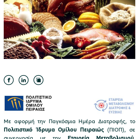
Μουσείο Ελιάς και Ελληνικού Λαδιού
Μουσείο Βιομηχανικής Ελαιουργίας
Λέσβου
Μουσείο Πλινθοκεραμοποιίας N. & Σ.
Με αφορμή την Παγκόσμια Ημέρα Διατροφής, το
Τσαλαπάτα
Πολιτιστικό Ίδρυμα Ομίλου Πειραιώς
(ΠΙΟΠ), σε
συνεργασία με την
Εταιρεία Μεταβολισμού
,