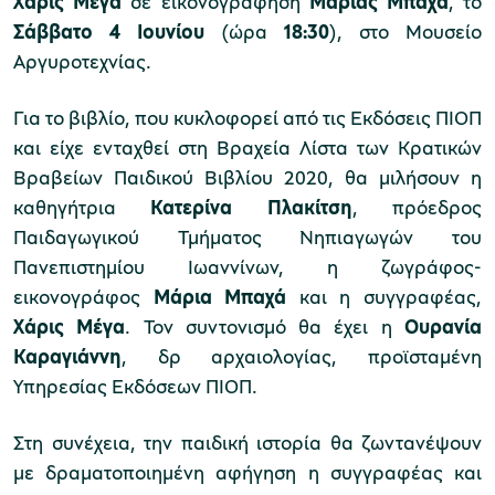
Χάρις Μέγα
σε εικονογράφηση
Μάριας Μπαχά
, το
Σάββατο 4 Ιουνίου
(ώρα
18:30
), στο Μουσείο
Αργυροτεχνίας.
Μουσείο Μαρμαροτεχνίας
Για το βιβλίο, που κυκλοφορεί από τις Εκδόσεις ΠΙΟΠ
και είχε ενταχθεί στη Βραχεία Λίστα των Κρατικών
Βραβείων Παιδικού Βιβλίου 2020, θα μιλήσουν η
Μουσείο Περιβάλλοντος Στυμφαλίας
καθηγήτρια
Κατερίνα Πλακίτση
, πρόεδρος
Παιδαγωγικού Τμήματος Νηπιαγωγών του
Πανεπιστημίου Ιωαννίνων, η ζωγράφος-
εικονογράφος
Μάρια Μπαχά
και η συγγραφέας,
Χάρις Μέγα
. Τον συντονισμό θα έχει η
Ουρανία
Μουσείο Μαστίχας Χίου
Καραγιάννη
, δρ αρχαιολογίας, προϊσταμένη
Υπηρεσίας Εκδόσεων ΠΙΟΠ.
Στη συνέχεια, την παιδική ιστορία θα ζωντανέψουν
Μουσείο Αργυροτεχνίας
με δραματοποιημένη αφήγηση η συγγραφέας και