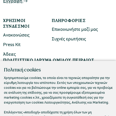
Εγγραφή
ΧΡΉΣΙΜΟΙ
ΠΛΗΡΟΦΟΡΊΕΣ
ΣΎΝΔΕΣΜΟΙ
Επικοινωνήστε μαζί μας
Ανακοινώσεις
Συχνές ερωτήσεις
Press Kit
Άδειες
ΠΟΛΙΤΙΣΤΙΚΟ ΙΔΡΥΜΑ ΟΜΙΛΟΥ ΠΕΙΡΑΙΩΣ
Τ. 210 3256922
Πολιτική cookies
Ε. info@piop.gr
Χρησιμοποιούμε cookies, τα οποία είναι τα τεχνικώς απαραίτητα για την
εύρυθμη λειτουργία του ιστότοπου. Εκτός των υποχρεωτικών τεχνικών
cookies και για να βελτιώσουμε την online εμπειρία σας, για να προβούμε
σε ανάλυση της επίδοσης, για να σας προσφέρουμε εξατομικευμένα
ΣΥΝΔΕΘΕΙΤΕ ΜΑΖΙ ΜΑΣ
marketing cookies κ.λπ., χρειαζόμαστε τη συγκατάθεσή σας για την
ενεργοποίηση των cookies Λειτουργικότητας, Ανάλυσης και Marketing.
Επιλέγοντας «Αποδοχή» αποδέχεστε τη χρήση όλων των μη