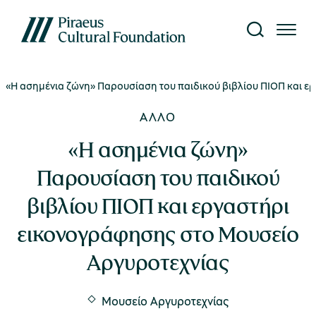
«Η ασημένια ζώνη» Παρουσίαση του παιδικού βιβλίου ΠΙΟΠ και ε
Το Ίδρυμα
Επίσκεψη
Έρευνα
Γνώση
What's on
ΆΛΛΟ
κτυο Μουσείων
ίτε όλες τις εκδηλώσεις
αυτότητα
τορικό Αρχείο
κδόσεις
«Η ασημένια ζώνη»
Παρουσίαση του παιδικού
κθέσεις
ήνυμα Προέδρου
ργαστήριο Συντήρησης
ιβλιοθήκη
Μουσείο Μετάξης
βιβλίου ΠΙΟΠ και εργαστήρι
ράσεις
εικονογράφησης στο Μουσείο
nvironment, Society,
ρευνητικά Προγράμματα
ηφιακό περιεχόμενο
Αργυροτεχνίας
overnance (ESG)
Υπαίθριο Μουσείο Υδροκίνησης
υρωπαϊκά Προγράμματα
Μουσείο Αργυροτεχνίας