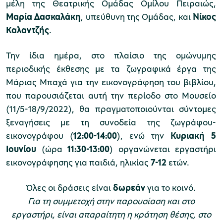
μέλη της Θεατρικής Ομάδας Ομίλου Πειραιώς,
Μαρία Δασκαλάκη
, υπεύθυνη της Ομάδας, και
Νίκος
χολικές ομάδες
Καλαντζής
.
παιδευτικά προγράμματα
Την ίδια ημέρα, στο πλαίσιο της ομώνυμης
περιοδικής έκθεσης με τα ζωγραφικά έργα της
line εισιτήρια
Μάριας Μπαχά για την εικονογράφηση του βιβλίου,
ορά εισιτηρίων
που παρουσιάζεται αυτή την περίοδο στο Μουσείο
(11/5-18/9/2022), θα πραγματοποιούνται σύντομες
ξεναγήσεις με τη συνοδεία της ζωγράφου-
εικονογράφου (
12:00-14:00
), ενώ την
Κυριακή 5
Ιουνίου
(ώρα
11:30-13:00
) οργανώνεται εργαστήρι
εικονογράφησης για παιδιά, ηλικίας
7-12
ετών.
Όλες οι δράσεις είναι
δωρεάν
για το κοινό.
Για τη συμμετοχή στην παρουσίαση και στο
εργαστήρι, είναι απαραίτητη η κράτηση θέσης,
στο