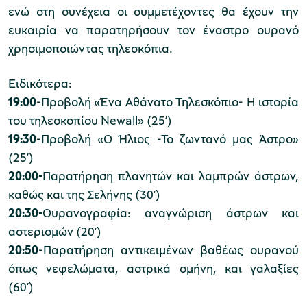
ενώ στη συνέχεια οι συμμετέχοντες θα έχουν την
ευκαιρία να παρατηρήσουν τον έναστρο ουρανό
χρησιμοποιώντας τηλεσκόπια.
Μουσείο Μαρμαροτεχνίας
Ειδικότερα:
19:00
-Προβολή «Ένα Αθάνατο Τηλεσκόπιο- Η ιστορία
του τηλεσκοπίου Newall» (25’)
Μουσείο Περιβάλλοντος Στυμφαλίας
19:30
-Προβολή «Ο Ήλιος -Το ζωντανό μας Άστρο»
(25’)
20:00-
Παρατήρηση πλανητών και λαμπρών άστρων,
καθώς και της Σελήνης (30’)
Μουσείο Μαστίχας Χίου
20:30-
Ουρανογραφία: αναγνώριση άστρων και
αστερισμών (20’)
20:50
-Παρατήρηση αντικειμένων βαθέως ουρανού
όπως νεφελώματα, αστρικά σμήνη, και γαλαξίες
Μουσείο Αργυροτεχνίας
(60’)