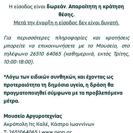
Η είσοδος είναι
δωρεάν
.
Απαραίτητη η κράτηση
θέσης.
χολικές ομάδες
Μετά την έναρξη η είσοδος δεν είναι δυνατή.
παιδευτικά προγράμματα
Για περισσότερες πληροφορίες και κρατήσεις
line εισιτήρια
μπορείτε να επικοινωνήσετε με το Μουσείο, στο
ορά εισιτηρίων
τηλέφωνο 26510 64065 (καθημερινά, εκτός Τρίτης,
10:00-18:00).
*Λόγω των ειδικών συνθηκών, και έχοντας ως
προτεραιότητα τη δημόσια υγεία, η δράση θα
πραγματοποιηθεί σύμφωνα με τα προβλεπόμενα
μέτρα.
Μουσείο Αργυροτεχνίας
Ακρόπολη Ιτς Καλέ, Κάστρο Ιωαννίνων
Τ: 2651064065 |
www.piop.gr