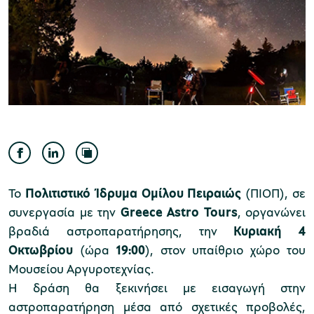
Μουσείο Ελιάς και Ελληνικού Λαδιού
Μουσείο Βιομηχανικής Ελαιουργίας
Λέσβου
Το
Πολιτιστικό Ίδρυμα Ομίλου Πειραιώς
(ΠΙΟΠ), σε
συνεργασία με την
Greece
Astro
Tours
, οργανώνει
βραδιά αστροπαρατήρησης, την
Κυριακή 4
Οκτωβρίου
(ώρα
19:00
), στον υπαίθριο χώρο του
Μουσείο Πλινθοκεραμοποιίας N. & Σ.
Μουσείου Αργυροτεχνίας.
Η δράση θα ξεκινήσει με εισαγωγή στην
Τσαλαπάτα
αστροπαρατήρηση μέσα από σχετικές προβολές,