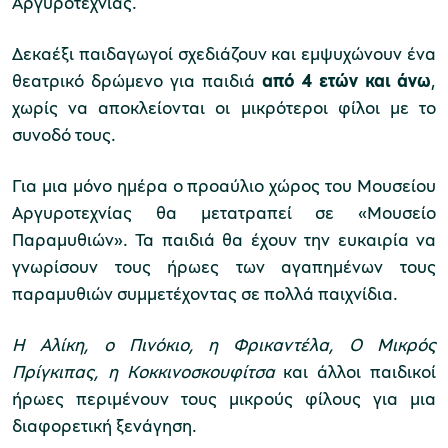
Αργυροτεχνίας.
Δεκαέξι παιδαγωγοί σχεδιάζουν και εμψυχώνουν ένα
θεατρικό δρώμενο
για παιδιά
από 4 ετών και άνω
,
Μουσείο Μαρμαροτεχνίας
χωρίς να αποκλείονται οι μικρότεροι φίλοι με το
συνοδό τους.
Μουσείο Περιβάλλοντος Στυμφαλίας
Για μια μόνο ημέρα ο προαύλιο χώρος του Μουσείου
Αργυροτεχνίας θα μετατραπεί σε «Μουσείο
Παραμυθιών». Τα παιδιά θα έχουν την ευκαιρία να
γνωρίσουν τους ήρωες των αγαπημένων τους
παραμυθιών συμμετέχοντας σε πολλά παιχνίδια.
Μουσείο Μαστίχας Χίου
Η Αλίκη, ο Πινόκιο, η Φρικαντέλα, Ο Μικρός
Πρίγκιπας, η Κοκκινοσκουφίτσα
και άλλοι παιδικοί
ήρωες περιμένουν τους μικρούς φίλους για μια
Μουσείο Αργυροτεχνίας
διαφορετική ξενάγηση.