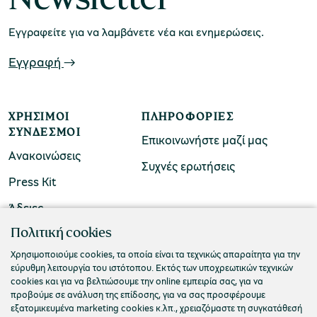
Εγγραφείτε για να λαμβάνετε νέα και ενημερώσεις.
Εγγραφή
ΧΡΉΣΙΜΟΙ
ΠΛΗΡΟΦΟΡΊΕΣ
ΣΎΝΔΕΣΜΟΙ
Επικοινωνήστε μαζί μας
Ανακοινώσεις
Συχνές ερωτήσεις
Press Kit
Άδειες
ΠΟΛΙΤΙΣΤΙΚΟ ΙΔΡΥΜΑ ΟΜΙΛΟΥ ΠΕΙΡΑΙΩΣ
Πολιτική cookies
Τ. 210 3256922
Χρησιμοποιούμε cookies, τα οποία είναι τα τεχνικώς απαραίτητα για την
εύρυθμη λειτουργία του ιστότοπου. Εκτός των υποχρεωτικών τεχνικών
Ε. info@piop.gr
cookies και για να βελτιώσουμε την online εμπειρία σας, για να
προβούμε σε ανάλυση της επίδοσης, για να σας προσφέρουμε
εξατομικευμένα marketing cookies κ.λπ., χρειαζόμαστε τη συγκατάθεσή
ΣΥΝΔΕΘΕΙΤΕ ΜΑΖΙ ΜΑΣ