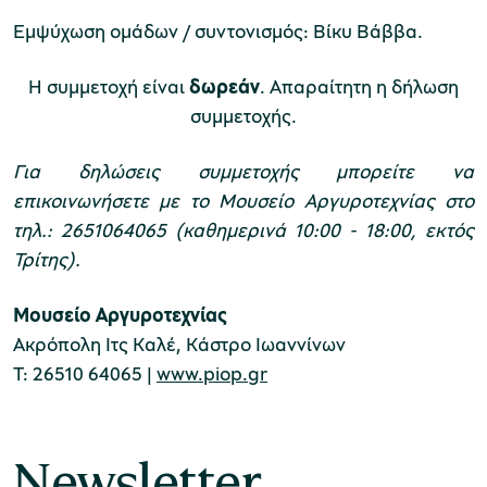
Εμψύχωση ομάδων / συντονισμός: Βίκυ Βάββα.
χολικές ομάδες
Η συμμετοχή είναι
δωρεάν
. Απαραίτητη η δήλωση
παιδευτικά προγράμματα
συμμετοχής.
line εισιτήρια
Για δηλώσεις συμμετοχής μπορείτε να
ορά εισιτηρίων
επικοινωνήσετε με το Μουσείο Αργυροτεχνίας στο
τηλ.: 2651064065 (καθημερινά 10:00 - 18:00, εκτός
Τρίτης).
Μουσείο Αργυροτεχνίας
Ακρόπολη Ιτς Καλέ, Κάστρο Ιωαννίνων
Τ: 26510 64065 |
www.piop.gr
Newsletter