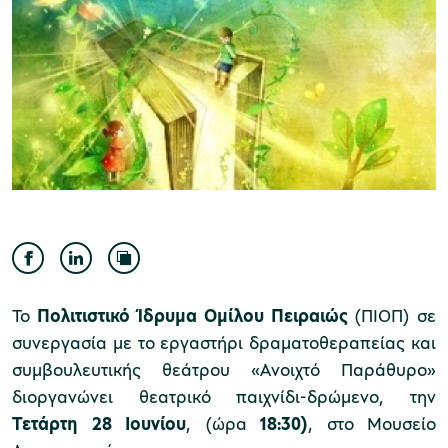
Μουσείο Ελιάς και Ελληνικού Λαδιού
Μουσείο Βιομηχανικής Ελαιουργίας
Λέσβου
Το
Πολιτιστικό Ίδρυμα Ομίλου Πειραιώς
(ΠΙΟΠ) σε
συνεργασία με το εργαστήρι δραματοθεραπείας και
συμβουλευτικής θεάτρου «Ανοιχτό Παράθυρο»
Μουσείο Πλινθοκεραμοποιίας N. & Σ.
διοργανώνει θεατρικό παιχνίδι-δρώμενο, την
Τσαλαπάτα
Τετάρτη 28 Ιουνίου
, (ώρα
18:30)
,
στο Μουσείο