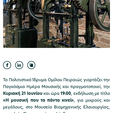
Μουσείο Ελιάς και Ελληνικού Λαδιού
Μουσείο Βιομηχανικής Ελαιουργίας
Λέσβου
Το Πολιτιστικό Ίδρυμα Ομίλου Πειραιώς γιορτάζει την
Παγκόσμια Ημέρα Μουσικής και πραγματοποιεί, την
Κυριακή 21 Ιουνίου
και ώρα
19:00
, εκδήλωση με τίτλο
Μουσείο Πλινθοκεραμοποιίας N. & Σ.
«Η μουσική που τα πάντα κινεί»
, για μικρούς και
Τσαλαπάτα
μεγάλους, στο Μουσείο Βιομηχανικής Ελαιουργίας,