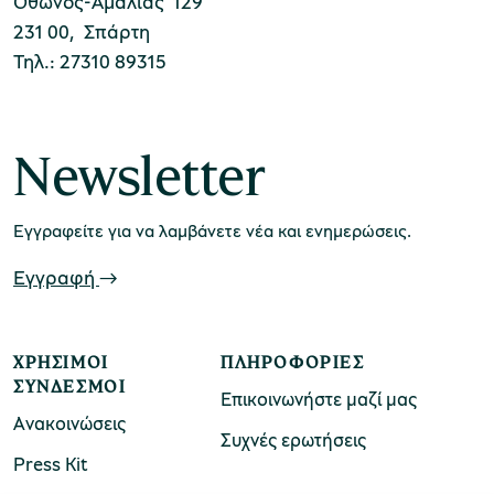
Όθωνος-Αμαλίας 129
231 00, Σπάρτη
Τηλ.: 27310 89315
χολικές ομάδες
παιδευτικά προγράμματα
Newsletter
line εισιτήρια
ορά εισιτηρίων
Εγγραφείτε για να λαμβάνετε νέα και ενημερώσεις.
Εγγραφή
ΧΡΉΣΙΜΟΙ
ΠΛΗΡΟΦΟΡΊΕΣ
ΣΎΝΔΕΣΜΟΙ
Επικοινωνήστε μαζί μας
Ανακοινώσεις
Συχνές ερωτήσεις
Press Kit