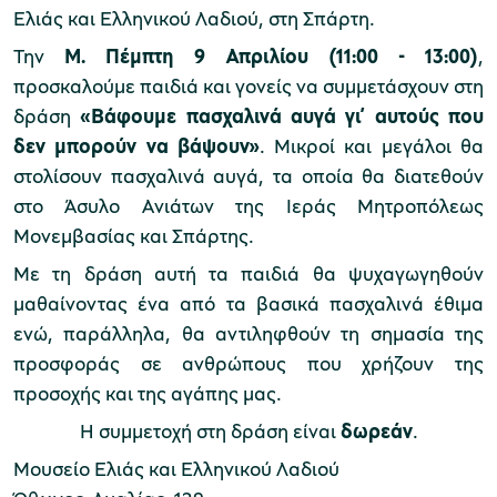
Ελιάς και Ελληνικού Λαδιού, στη Σπάρτη.
Την
Μ. Πέμπτη 9 Απριλίου (11:00 - 13:00)
,
προσκαλούμε παιδιά και γονείς να συμμετάσχουν στη
Μουσείο Μαρμαροτεχνίας
δράση
«Βάφουμε πασχαλινά αυγά γι’ αυτούς που
δεν μπορούν να βάψουν»
. Μικροί και μεγάλοι θα
στολίσουν πασχαλινά αυγά, τα οποία θα διατεθούν
Μουσείο Περιβάλλοντος Στυμφαλίας
στο Άσυλο Ανιάτων της Ιεράς Μητροπόλεως
Μονεμβασίας και Σπάρτης.
Με τη δράση αυτή τα παιδιά θα ψυχαγωγηθούν
μαθαίνοντας ένα από τα βασικά πασχαλινά έθιμα
ενώ, παράλληλα, θα αντιληφθούν τη σημασία της
Μουσείο Μαστίχας Χίου
προσφοράς σε ανθρώπους που χρήζουν της
προσοχής και της αγάπης μας.
Η συμμετοχή στη δράση είναι
δωρεάν
.
Μουσείο Αργυροτεχνίας
Μουσείο Ελιάς και Ελληνικού Λαδιού