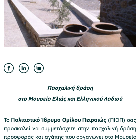
Μουσείο Ελιάς και Ελληνικού Λαδιού
Μουσείο Βιομηχανικής Ελαιουργίας
Λέσβου
Πασχαλινή δράση
στο Μουσείο Ελιάς και Ελληνικού Λαδιού
Μουσείο Πλινθοκεραμοποιίας N. & Σ.
Το
Πολιτιστικό Ίδρυμα Ομίλου Πειραιώς
(ΠΙΟΠ) σας
προσκαλεί να συμμετάσχετε στην πασχαλινή δράση
Τσαλαπάτα
προσφοράς και αγάπης που οργανώνει στο Μουσείο