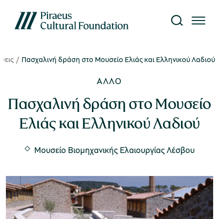
σεις
Πασχαλινή δράση στο Μουσείο Ελιάς και Ελληνικού Λαδιού
Το Ίδρυμα
Επίσκεψη
Έρευνα
Γνώση
What's on
ΆΛΛΟ
κτυο Μουσείων
ίτε όλες τις εκδηλώσεις
αυτότητα
τορικό Αρχείο
κδόσεις
Πασχαλινή δράση στο Μουσείο
Ελιάς και Ελληνικού Λαδιού
κθέσεις
ήνυμα Προέδρου
ργαστήριο Συντήρησης
ιβλιοθήκη
Μουσείο Μετάξης
Μουσείο Βιομηχανικής Ελαιουργίας Λέσβου
ράσεις
nvironment, Society,
ρευνητικά Προγράμματα
ηφιακό περιεχόμενο
overnance (ESG)
Υπαίθριο Μουσείο Υδροκίνησης
υρωπαϊκά Προγράμματα