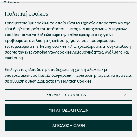
Άδειες
ΠΟΛΙΤΙΣΤΙΚΟ ΙΔΡΥΜΑ ΟΜΙΛΟΥ ΠΕΙΡΑΙΩΣ
Πολιτική cookies
Τ. 210 3256922
Χρησιμοποιούμε cookies, τα οποία είναι τα τεχνικώς απαραίτητα για την
εύρυθμη λειτουργία του ιστότοπου. Εκτός των υποχρεωτικών τεχνικών
Ε. info@piop.gr
cookies και για να βελτιώσουμε την online εμπειρία σας, για να
προβούμε σε ανάλυση της επίδοσης, για να σας προσφέρουμε
εξατομικευμένα marketing cookies κ.λπ., χρειαζόμαστε τη συγκατάθεσή
ΣΥΝΔΕΘΕΙΤΕ ΜΑΖΙ ΜΑΣ
σας για την ενεργοποίηση των cookies Λειτουργικότητας, Ανάλυσης και
Marketing.
Επιλέγοντας «Αποδοχή» αποδέχεστε τη χρήση όλων των μη
υποχρεωτικών cookies. Σε διαφορετική περίπτωση μπορείτε να προβείτε
σε ρύθμιση αυτών. Διαβάστε την
Πολιτική Cookies
.
ΡΥΘΜΙΣΕΙΣ COOKIES
Πολιτική απορρήτου
Όροι χρήσης
Cookies
Προσβασιμότητα
Ρυθμίσεις Cookies
ΜΗ ΑΠΟΔΟΧΗ ΟΛΩΝ
© 2026 Πολιτιστικό Ίδρυμα Ομίλου Πειραιώς
ΑΠΟΔΟΧΗ ΟΛΩΝ