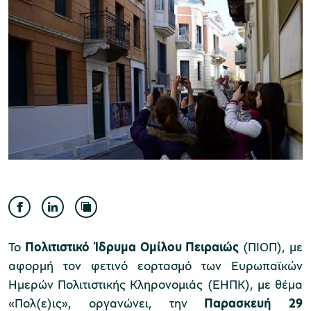
Μουσείο Ελιάς και Ελληνικού Λαδιού
Μουσείο Βιομηχανικής Ελαιουργίας
Λέσβου
Το
Πολιτιστικό Ίδρυμα Ομίλου Πειραιώς
(ΠΙΟΠ), με
αφορμή τον φετινό εορτασμό των Ευρωπαϊκών
Μουσείο Πλινθοκεραμοποιίας N. & Σ.
Ημερών Πολιτιστικής Κληρονομιάς (ΕΗΠΚ), με θέμα
Τσαλαπάτα
«Πολ(ε)ις», οργανώνει, την
Παρασκευή 29