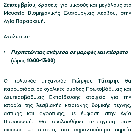
Σεπτεμβρίου
, δράσεις για μικρούς και μεγάλους στο
Μουσείο Βιομηχανικής Ελαιουργίας Λέσβου, στην
Αγία Παρασκευή.
Μουσείο Μαρμαροτεχνίας
Αναλυτικά:
Περπατώντας ανάμεσα σε μορφές και κτίσματα
Μουσείο Περιβάλλοντος Στυμφαλίας
(ώρες
10:00-13:00
)
Ο πολιτικός μηχανικός
Γιώργος Τάταρης
θα
παρουσιάσει σε σχολικές ομάδες Πρωτοβάθμιας και
Μουσείο Μαστίχας Χίου
Δευτεροβάθμιας Εκπαίδευσης στοιχεία για την
ιστορία της λεσβιακής κτιριακής δομικής τέχνης,
αστικής και αγροτικής, με έμφαση στην Αγία
Παρασκευή. Θα ακολουθήσει περιήγηση στον
Μουσείο Αργυροτεχνίας
οικισμό, με στάσεις στα σημαντικότερα σημεία