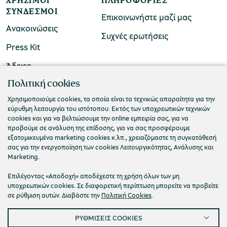
ΧΡΉΣΙΜΟΙ
ΠΛΗΡΟΦΟΡΊΕΣ
ΣΎΝΔΕΣΜΟΙ
Επικοινωνήστε μαζί μας
Ανακοινώσεις
Συχνές ερωτήσεις
Press Kit
Άδειες
ΠΟΛΙΤΙΣΤΙΚΟ ΙΔΡΥΜΑ ΟΜΙΛΟΥ ΠΕΙΡΑΙΩΣ
Πολιτική cookies
Τ. 210 3256922
Χρησιμοποιούμε cookies, τα οποία είναι τα τεχνικώς απαραίτητα για την
εύρυθμη λειτουργία του ιστότοπου. Εκτός των υποχρεωτικών τεχνικών
Ε. info@piop.gr
cookies και για να βελτιώσουμε την online εμπειρία σας, για να
προβούμε σε ανάλυση της επίδοσης, για να σας προσφέρουμε
εξατομικευμένα marketing cookies κ.λπ., χρειαζόμαστε τη συγκατάθεσή
ΣΥΝΔΕΘΕΙΤΕ ΜΑΖΙ ΜΑΣ
σας για την ενεργοποίηση των cookies Λειτουργικότητας, Ανάλυσης και
Marketing.
Επιλέγοντας «Αποδοχή» αποδέχεστε τη χρήση όλων των μη
υποχρεωτικών cookies. Σε διαφορετική περίπτωση μπορείτε να προβείτε
σε ρύθμιση αυτών. Διαβάστε την
Πολιτική Cookies
.
ΡΥΘΜΙΣΕΙΣ COOKIES
Πολιτική απορρήτου
Όροι χρήσης
Cookies