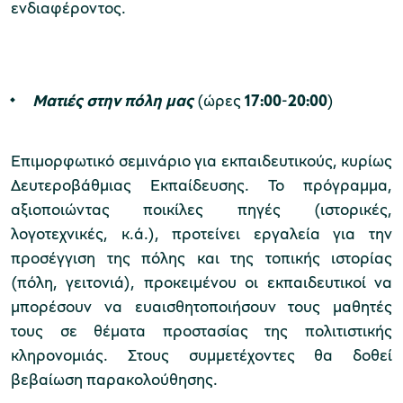
ενδιαφέροντος.
χολικές ομάδες
παιδευτικά προγράμματα
Ματιές στην πόλη μας
(ώρες
17:00
-
20:00
)
line εισιτήρια
Επιμορφωτικό σεμινάριο για εκπαιδευτικούς, κυρίως
ορά εισιτηρίων
Δευτεροβάθμιας Εκπαίδευσης. Το πρόγραμμα,
αξιοποιώντας ποικίλες πηγές (ιστορικές,
λογοτεχνικές, κ.ά.), προτείνει εργαλεία για την
προσέγγιση της πόλης και της τοπικής ιστορίας
(πόλη, γειτονιά), προκειμένου οι εκπαιδευτικοί να
μπορέσουν να ευαισθητοποιήσουν τους μαθητές
τους σε θέματα προστασίας της πολιτιστικής
κληρονομιάς. Στους συμμετέχοντες θα δοθεί
βεβαίωση παρακολούθησης.