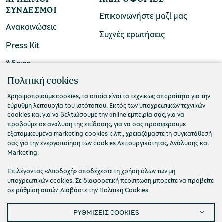
ΣΎΝΔΕΣΜΟΙ
Επικοινωνήστε μαζί μας
Ανακοινώσεις
Συχνές ερωτήσεις
Press Kit
Άδειες
ΠΟΛΙΤΙΣΤΙΚΟ ΙΔΡΥΜΑ ΟΜΙΛΟΥ ΠΕΙΡΑΙΩΣ
Πολιτική cookies
Τ. 210 3256922
Χρησιμοποιούμε cookies, τα οποία είναι τα τεχνικώς απαραίτητα για την
εύρυθμη λειτουργία του ιστότοπου. Εκτός των υποχρεωτικών τεχνικών
Ε. info@piop.gr
cookies και για να βελτιώσουμε την online εμπειρία σας, για να
προβούμε σε ανάλυση της επίδοσης, για να σας προσφέρουμε
εξατομικευμένα marketing cookies κ.λπ., χρειαζόμαστε τη συγκατάθεσή
ΣΥΝΔΕΘΕΙΤΕ ΜΑΖΙ ΜΑΣ
σας για την ενεργοποίηση των cookies Λειτουργικότητας, Ανάλυσης και
Marketing.
Επιλέγοντας «Αποδοχή» αποδέχεστε τη χρήση όλων των μη
υποχρεωτικών cookies. Σε διαφορετική περίπτωση μπορείτε να προβείτε
σε ρύθμιση αυτών. Διαβάστε την
Πολιτική Cookies
.
ΡΥΘΜΙΣΕΙΣ COOKIES
Πολιτική απορρήτου
Όροι χρήσης
Cookies