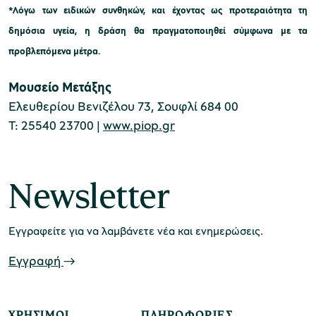
*Λόγω των ειδικών συνθηκών, και έχοντας ως προτεραιότητα τη
δημόσια υγεία, η δράση θα πραγματοποιηθεί σύμφωνα με τα
χολικές ομάδες
προβλεπόμενα μέτρα.
παιδευτικά προγράμματα
Μουσείο Μετάξης
line εισιτήρια
Ελευθερίου Βενιζέλου 73, Σουφλί 684 00
Τ: 25540 23700 |
www.piop.gr
ορά εισιτηρίων
Newsletter
Εγγραφείτε για να λαμβάνετε νέα και ενημερώσεις.
Εγγραφή
ΧΡΉΣΙΜΟΙ
ΠΛΗΡΟΦΟΡΊΕΣ