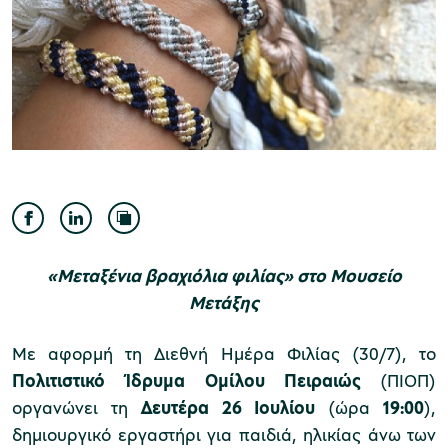
Μουσείο Ελιάς και Ελληνικού Λαδιού
Μουσείο Βιομηχανικής Ελαιουργίας
Λέσβου
«Μεταξένια βραχιόλια φιλίας» στο Μουσείο
Μετάξης
Με αφορμή τη Διεθνή Ημέρα Φιλίας (30/7), το
Πολιτιστικό Ίδρυμα Ομίλου Πειραιώς
(ΠΙΟΠ)
Μουσείο Πλινθοκεραμοποιίας N. & Σ.
οργανώνει τη
Δευτέρα 26 Ιουλίου
(ώρα
19:00
),
Τσαλαπάτα
δημιουργικό εργαστήρι για παιδιά, ηλικίας άνω των