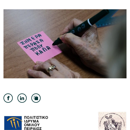
Μουσείο Ελιάς και Ελληνικού Λαδιού
Μουσείο Βιομηχανικής Ελαιουργίας
Λέσβου
Μουσείο Πλινθοκεραμοποιίας N. & Σ.
Τσαλαπάτα