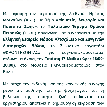
Με αφορμή τον εορτασμό της Διεθνούς Ημέρας
Μουσείο Μαρμαροτεχνίας
Μουσείων (18/5), με θέμα
«Μουσεία, Αειφορία και
Ποιότητα Ζωής»
, το
Πολιτιστικό Ίδρυμα Ομίλου
Πειραιώς
(ΠΙΟΠ) οργανώνει, σε συνεργασία με την
Ελληνική Εταιρεία Νόσου Αλτσχάιμερ και Συγγενών
Μουσείο Περιβάλλοντος Στυμφαλίας
Διαταραχών Βόλου
, το βιωματικό εργαστήρι
«ΦΡΟΝΤΙ-ΖΩΝΤΑΣ», για συγγενείς-φροντιστές
ατόμων με άνοια, την
Τετάρτη 17 Μαΐου
(ώρες
18:00-
20:00
), στο Μουσείο Πλινθοκεραμοποιίας, στον
Βόλο.
Μουσείο Μαστίχας Χίου
Με στόχο την ενδυνάμωση της κοινωνικής συνοχής
μέσω της μάθησης και της ψυχαγωγίας και τη
Μουσείο Αργυροτεχνίας
βελτίωση της ποιότητας ζωής, επίκεντρο του
εργαστηρίου αποτελεί η δημιουργική έκφραση των