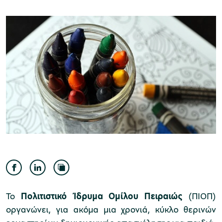
Μουσείο Ελιάς και Ελληνικού Λαδιού
Μουσείο Βιομηχανικής Ελαιουργίας
Λέσβου
Μουσείο Πλινθοκεραμοποιίας N. & Σ.
Το
Πολιτιστικό Ίδρυμα Ομίλου Πειραιώς
(ΠΙΟΠ)
Τσαλαπάτα
οργανώνει, για ακόμα μια χρονιά, κύκλο θερινών