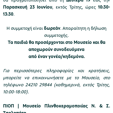
Παρασκευή 23 Ιουνίου
, εκτός Τρίτης, ώρες
10:30-
13:30
.
χολικές ομάδες
παιδευτικά προγράμματα
Η συμμετοχή είναι
δωρεάν
. Απαραίτητη η δήλωση
συμμετοχής.
line εισιτήρια
Τα παιδιά θα προσέρχονται στο Μουσείο και θα
ορά εισιτηρίων
αποχωρούν συνοδευόμενα
από έναν γονέα/κηδεμόνα.
Για περισσότερες πληροφορίες και κρατήσεις,
μπορείτε να επικοινωνήσετε με το Μουσείο, στο
τηλέφωνο 24210 29844 (καθημερινά, εκτός Τρίτης,
10:00-18:00).
ΠΙΟΠ
|
Μουσείο Πλινθοκεραμοποιίας Ν. & Σ.
Τσαλαπάτα