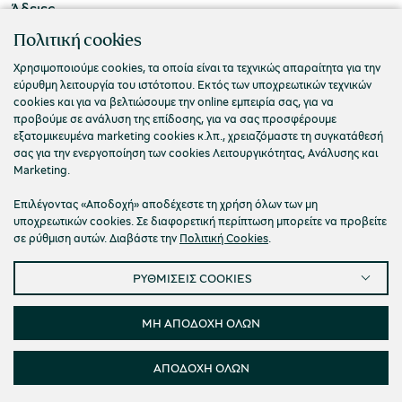
Άδειες
ΠΟΛΙΤΙΣΤΙΚΟ ΙΔΡΥΜΑ ΟΜΙΛΟΥ ΠΕΙΡΑΙΩΣ
Πολιτική cookies
Τ. 210 3256922
Χρησιμοποιούμε cookies, τα οποία είναι τα τεχνικώς απαραίτητα για την
εύρυθμη λειτουργία του ιστότοπου. Εκτός των υποχρεωτικών τεχνικών
Ε. info@piop.gr
cookies και για να βελτιώσουμε την online εμπειρία σας, για να
προβούμε σε ανάλυση της επίδοσης, για να σας προσφέρουμε
εξατομικευμένα marketing cookies κ.λπ., χρειαζόμαστε τη συγκατάθεσή
ΣΥΝΔΕΘΕΙΤΕ ΜΑΖΙ ΜΑΣ
σας για την ενεργοποίηση των cookies Λειτουργικότητας, Ανάλυσης και
Marketing.
Επιλέγοντας «Αποδοχή» αποδέχεστε τη χρήση όλων των μη
υποχρεωτικών cookies. Σε διαφορετική περίπτωση μπορείτε να προβείτε
σε ρύθμιση αυτών. Διαβάστε την
Πολιτική Cookies
.
ΡΥΘΜΙΣΕΙΣ COOKIES
Πολιτική απορρήτου
Όροι χρήσης
Cookies
Προσβασιμότητα
Ρυθμίσεις Cookies
ΜΗ ΑΠΟΔΟΧΗ ΟΛΩΝ
© 2026 Πολιτιστικό Ίδρυμα Ομίλου Πειραιώς
ΑΠΟΔΟΧΗ ΟΛΩΝ