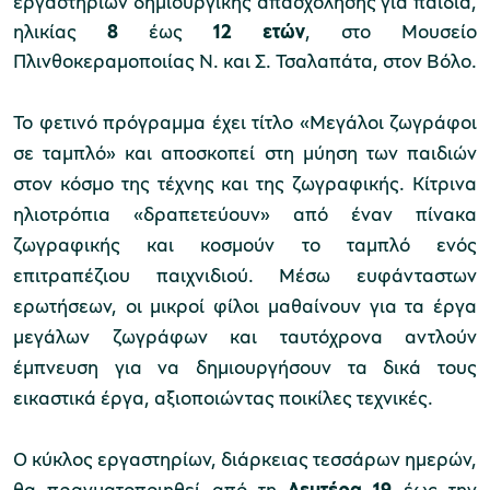
εργαστηρίων δημιουργικής απασχόλησης για παιδιά,
ηλικίας
8
έως
12 ετών
, στο Μουσείο
Πλινθοκεραμοποιίας Ν. και Σ. Τσαλαπάτα, στον Βόλο.
Μουσείο Μαρμαροτεχνίας
Το φετινό πρόγραμμα έχει τίτλο «Μεγάλοι ζωγράφοι
σε ταμπλό» και αποσκοπεί στη μύηση των παιδιών
στον κόσμο της τέχνης και της ζωγραφικής. Κίτρινα
Μουσείο Περιβάλλοντος Στυμφαλίας
ηλιοτρόπια «δραπετεύουν» από έναν πίνακα
ζωγραφικής και κοσμούν το ταμπλό ενός
επιτραπέζιου παιχνιδιού. Μέσω ευφάνταστων
ερωτήσεων, οι μικροί φίλοι μαθαίνουν για τα έργα
Μουσείο Μαστίχας Χίου
μεγάλων ζωγράφων και ταυτόχρονα αντλούν
έμπνευση για να δημιουργήσουν τα δικά τους
εικαστικά έργα, αξιοποιώντας ποικίλες τεχνικές.
Μουσείο Αργυροτεχνίας
Ο κύκλος εργαστηρίων, διάρκειας τεσσάρων ημερών,
θα πραγματοποιηθεί από τη
Δευτέρα 19
έως την