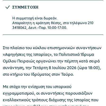
ΣΥΜΜΕΤΟΧΗ
Η συμμετοχή είναι δωρεάν.
Μουσείο Μαρμαροτεχνίας
Απαραίτητη η κράτηση θέσης, στο τηλέφωνο 210
3418062, Δευτ.-Παρ. 10:00-17:00.
Μουσείο Περιβάλλοντος Στυμφαλίας
Στο πλαίσιο του κύκλου επιστημονικών συναντήσεων
«Αφηγήσεις της Ιστορίας», το Πολιτιστικό Ίδρυμα
Ομίλου Πειραιώς οργανώνει την πέμπτη κατά σειρά
συνάντηση, την Τετάρτη 8 Ιουλίου 2026 (ώρα 18:00),
Μουσείο Μαστίχας Χίου
στο κτήριο του Ιδρύματος στον Ταύρο.
Με στόχο την ενίσχυση του ιστορικού
εγγραμματισμού, οι συναντήσεις παρουσιάζουν
Μουσείο Αργυροτεχνίας
εναλλακτικούς τρόπους διάχυσης της Ιστορίας που