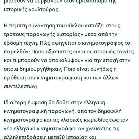
μπορούν να συμβάλουν στον εμπλουτισμό της
ιστορικής κουλτούρας.
χολικές ομάδες
Η πέμπτη συνάντηση του κύκλου εστιάζει στους
παιδευτικά προγράμματα
τρόπους παραγωγής «ιστορίας» μέσα από την
έβδομη τέχνη. Πώς αφηγείται ο κινηματογράφος το
line εισιτήρια
παρελθόν; Πόσο αξιόπιστες είναι οι ιστορικές ταινίες
ορά εισιτηρίων
και τι μπορούν να αποκαλύψουν για την εποχή στην
οποία δημιουργήθηκαν; Ποια είναι συνήθως η
πρόθεση του κινηματογραφιστή και των άλλων
συντελεστών;
Ιδιαίτερη έμφαση θα δοθεί στην ελληνική
κινηματογραφική παραγωγή, από τον δημοφιλή
κινηματογράφο και τις κλασικές κωμωδίες έως τον
νέο ελληνικό κινηματογράφο, ανιχνεύοντας τις
αλληλεπιδράσεις μεταξύ Ιστορίας και