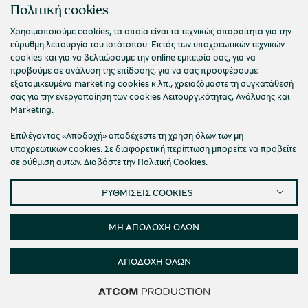
ΠΟΛΙΤΙΣΤΙΚΟ ΙΔΡΥΜΑ ΟΜΙΛΟΥ ΠΕΙΡΑΙΩΣ
Πολιτική cookies
Τ. 210 3256922
Χρησιμοποιούμε cookies, τα οποία είναι τα τεχνικώς απαραίτητα για την
εύρυθμη λειτουργία του ιστότοπου. Εκτός των υποχρεωτικών τεχνικών
Ε. info@piop.gr
cookies και για να βελτιώσουμε την online εμπειρία σας, για να
προβούμε σε ανάλυση της επίδοσης, για να σας προσφέρουμε
εξατομικευμένα marketing cookies κ.λπ., χρειαζόμαστε τη συγκατάθεσή
ΣΥΝΔΕΘΕΙΤΕ ΜΑΖΙ ΜΑΣ
σας για την ενεργοποίηση των cookies Λειτουργικότητας, Ανάλυσης και
Marketing.
Επιλέγοντας «Αποδοχή» αποδέχεστε τη χρήση όλων των μη
υποχρεωτικών cookies. Σε διαφορετική περίπτωση μπορείτε να προβείτε
σε ρύθμιση αυτών. Διαβάστε την
Πολιτική Cookies
.
ΡΥΘΜΙΣΕΙΣ COOKIES
Πολιτική απορρήτου
Όροι χρήσης
Cookies
Προσβασιμότητα
Ρυθμίσεις Cookies
ΜΗ ΑΠΟΔΟΧΗ ΟΛΩΝ
© 2026 Πολιτιστικό Ίδρυμα Ομίλου Πειραιώς
ΑΠΟΔΟΧΗ ΟΛΩΝ