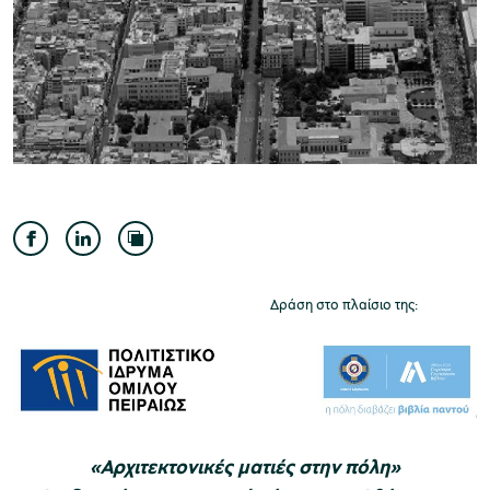
Μουσείο Ελιάς και Ελληνικού Λαδιού
Μουσείο Βιομηχανικής Ελαιουργίας
Λέσβου
Δράση στο πλαίσιο της:
Μουσείο Πλινθοκεραμοποιίας N. & Σ.
Τσαλαπάτα
«Αρχιτεκτονικές ματιές στην πόλη»