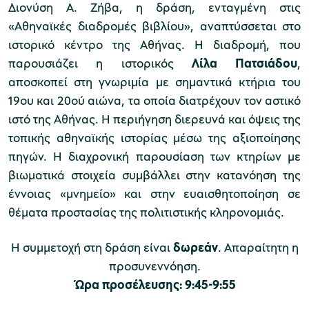
Διονύση Α. Ζήβα, η δράση, ενταγμένη στις
«Αθηναϊκές διαδρομές βιβλίου», αναπτύσσεται στο
χολικές ομάδες
ιστορικό κέντρο της Αθήνας. Η διαδρομή, που
παρουσιάζει η ιστορικός
Λίλα Πατσιάδου
,
παιδευτικά προγράμματα
αποσκοπεί στη γνωριμία με σημαντικά κτήρια του
line εισιτήρια
19ου και 20ού αιώνα, τα οποία διατρέχουν τον αστικό
ιστό της Αθήνας. Η περιήγηση διερευνά και όψεις της
ορά εισιτηρίων
τοπικής αθηναϊκής ιστορίας μέσω της αξιοποίησης
πηγών. Η διαχρονική παρουσίαση των κτηρίων με
βιωματικά στοιχεία συμβάλλει στην κατανόηση της
έννοιας «μνημείο» και στην ευαισθητοποίηση σε
θέματα προστασίας της πολιτιστικής κληρονομιάς.
Η συμμετοχή στη δράση είναι
δωρεάν
. Απαραίτητη η
προσυνεννόηση.
Ώρα προσέλευσης: 9:45-9:55