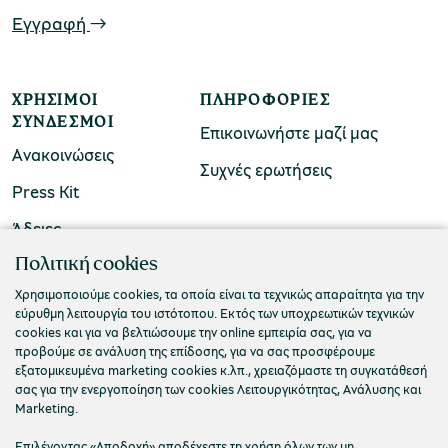
Εγγραφή
ΧΡΉΣΙΜΟΙ
ΠΛΗΡΟΦΟΡΊΕΣ
ΣΎΝΔΕΣΜΟΙ
Επικοινωνήστε μαζί μας
Ανακοινώσεις
Συχνές ερωτήσεις
Press Kit
Άδειες
ΠΟΛΙΤΙΣΤΙΚΟ ΙΔΡΥΜΑ ΟΜΙΛΟΥ ΠΕΙΡΑΙΩΣ
Πολιτική cookies
Τ. 210 3256922
Χρησιμοποιούμε cookies, τα οποία είναι τα τεχνικώς απαραίτητα για την
εύρυθμη λειτουργία του ιστότοπου. Εκτός των υποχρεωτικών τεχνικών
Ε. info@piop.gr
cookies και για να βελτιώσουμε την online εμπειρία σας, για να
προβούμε σε ανάλυση της επίδοσης, για να σας προσφέρουμε
εξατομικευμένα marketing cookies κ.λπ., χρειαζόμαστε τη συγκατάθεσή
ΣΥΝΔΕΘΕΙΤΕ ΜΑΖΙ ΜΑΣ
σας για την ενεργοποίηση των cookies Λειτουργικότητας, Ανάλυσης και
Marketing.
Επιλέγοντας «Αποδοχή» αποδέχεστε τη χρήση όλων των μη