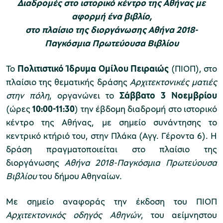
Διαδρομές στο ιστορικό κέντρο της Αθήνας με
αφορμή ένα βιβλίο,
στο πλαίσιο της διοργάνωσης Αθήνα 2018-
Μουσείο Μαρμαροτεχνίας
Παγκόσμια Πρωτεύουσα Βιβλίου
Το
Πολιτιστικό Ίδρυμα Ομίλου Πειραιώς
(ΠΙΟΠ), στο
πλαίσιο της θεματικής δράσης
Αρχιτεκτονικές ματιές
Μουσείο Περιβάλλοντος Στυμφαλίας
στην πόλη
, οργανώνει το
Σάββατο 3 Νοεμβρίου
(ώρες
10:00-11:30
) την έβδομη διαδρομή
στο ιστορικό
κέντρο της Αθήνας, με σημείο συνάντησης το
κεντρικό κτήριό του, στην Πλάκα (Αγγ. Γέροντα 6). Η
δράση πραγματοποιείται στο πλαίσιο της
Μουσείο Μαστίχας Χίου
διοργάνωσης
Αθήνα 2018-Παγκόσμια Πρωτεύουσα
Βιβλίου
του δήμου Αθηναίων.
Μουσείο Αργυροτεχνίας
Με σημείο αναφοράς την έκδοση του ΠΙΟΠ
Αρχιτεκτονικός οδηγός Αθηνών
, του αείμνηστου