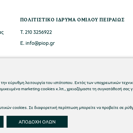
ΠΟΛΙΤΙΣΤΙΚΟ ΙΔΡΥΜΑ ΟΜΙΛΟΥ ΠΕΙΡΑΙΩΣ
ας
Τ. 210 3256922
Ε. info@piop.gr
ΣΥΝΔΕΘΕΙΤΕ ΜΑΖΙ ΜΑΣ
 την εύρυθμη λειτουργία του ιστότοπου. Εκτός των υποχρεωτικών τεχνικώ
ικευμένα marketing cookies κ.λπ., χρειαζόμαστε τη συγκατάθεσή σας γ
ικών cookies. Σε διαφορετική περίπτωση μπορείτε να προβείτε σε ρύθ
ΑΠΟΔΟΧΗ ΟΛΩΝ
 απορρήτου
Όροι χρήσης
Cookies
Ρυθμίσεις Co