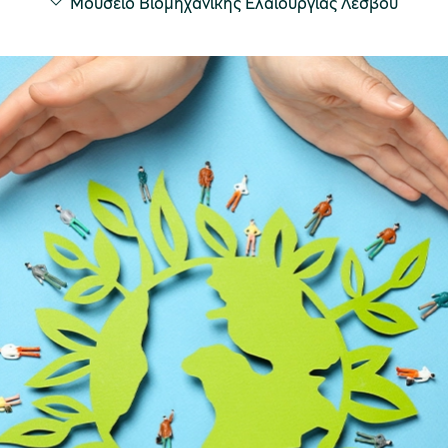
Μουσείο Βιομηχανικής Ελαιουργίας Λέσβου