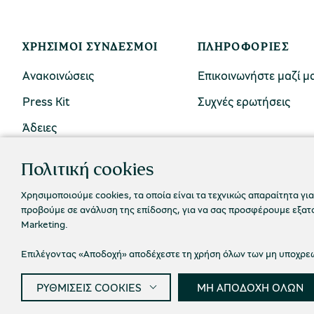
ΧΡΉΣΙΜΟΙ ΣΎΝΔΕΣΜΟΙ
ΠΛΗΡΟΦΟΡΊΕΣ
Ανακοινώσεις
Επικοινωνήστε μαζί μ
Press Kit
Συχνές ερωτήσεις
Άδειες
Πολιτική cookies
Χρησιμοποιούμε cookies, τα οποία είναι τα τεχνικώς απαραίτητα για
προβούμε σε ανάλυση της επίδοσης, για να σας προσφέρουμε εξατομ
Marketing.
Επιλέγοντας «Αποδοχή» αποδέχεστε τη χρήση όλων των μη υποχρεωτ
ΡΥΘΜΙΣΕΙΣ COOKIES
ΜΗ ΑΠΟΔΟΧΗ ΟΛΩΝ
Πολιτική
© 2026 Πολιτιστικό Ίδρυμα Ομίλου Πειραιώς