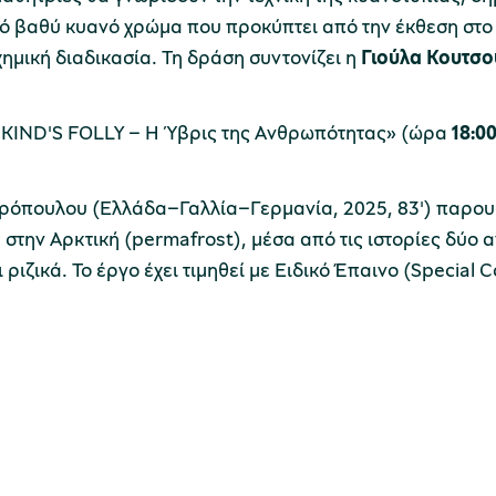
κό βαθύ κυανό χρώμα που προκύπτει από την έκθεση στο
μική διαδικασία. Τη δράση συντονίζει η
Γιούλα Κουτσ
NKIND'S FOLLY – Η Ύβρις της Ανθρωπότητας» (ώρα
18:0
ρόπουλου (Ελλάδα–Γαλλία–Γερμανία, 2025, 83') παρουσιά
στην Αρκτική (permafrost), μέσα από τις ιστορίες δύο α
 ριζικά. Το έργο έχει τιμηθεί με Ειδικό Έπαινο (Special