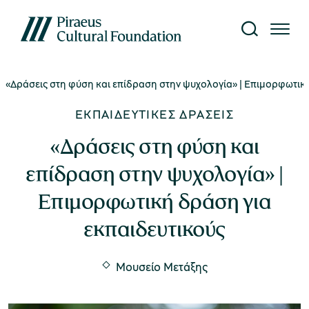
«Δράσεις στη φύση και επίδραση στην ψυχολογία» | Επιμορφωτικ
Το Ίδρυμα
Επίσκεψη
Έρευνα
Γνώση
What's on
ΕΚΠΑΙΔΕΥΤΙΚΈΣ ΔΡΆΣΕΙΣ
κτυο Μουσείων
ίτε όλες τις εκδηλώσεις
αυτότητα
τορικό Αρχείο
κδόσεις
«Δράσεις στη φύση και
επίδραση στην ψυχολογία» |
κθέσεις
ήνυμα Προέδρου
ργαστήριο Συντήρησης
ιβλιοθήκη
Μουσείο Μετάξης
Επιμορφωτική δράση για
ράσεις
εκπαιδευτικούς
nvironment, Society,
ρευνητικά Προγράμματα
ηφιακό περιεχόμενο
overnance (ESG)
Υπαίθριο Μουσείο Υδροκίνησης
Μουσείο Μετάξης
υρωπαϊκά Προγράμματα