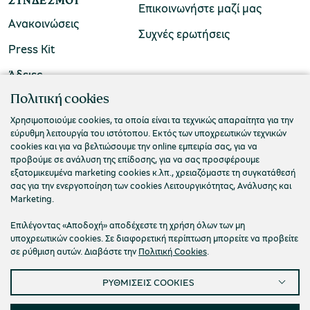
ΣΎΝΔΕΣΜΟΙ
Επικοινωνήστε μαζί μας
Ανακοινώσεις
Συχνές ερωτήσεις
Press Kit
Άδειες
ΠΟΛΙΤΙΣΤΙΚΟ ΙΔΡΥΜΑ ΟΜΙΛΟΥ ΠΕΙΡΑΙΩΣ
Πολιτική cookies
Τ. 210 3256922
Χρησιμοποιούμε cookies, τα οποία είναι τα τεχνικώς απαραίτητα για την
εύρυθμη λειτουργία του ιστότοπου. Εκτός των υποχρεωτικών τεχνικών
Ε. info@piop.gr
cookies και για να βελτιώσουμε την online εμπειρία σας, για να
προβούμε σε ανάλυση της επίδοσης, για να σας προσφέρουμε
εξατομικευμένα marketing cookies κ.λπ., χρειαζόμαστε τη συγκατάθεσή
ΣΥΝΔΕΘΕΙΤΕ ΜΑΖΙ ΜΑΣ
σας για την ενεργοποίηση των cookies Λειτουργικότητας, Ανάλυσης και
Marketing.
Επιλέγοντας «Αποδοχή» αποδέχεστε τη χρήση όλων των μη
υποχρεωτικών cookies. Σε διαφορετική περίπτωση μπορείτε να προβείτε
σε ρύθμιση αυτών. Διαβάστε την
Πολιτική Cookies
.
ΡΥΘΜΙΣΕΙΣ COOKIES
Πολιτική απορρήτου
Όροι χρήσης
Cookies