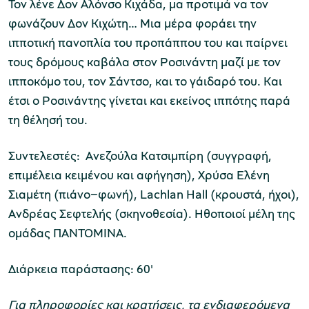
Τον λένε Δον Αλόνσο Κιχάδα, μα προτιμά να τον
φωνάζουν Δον Κιχώτη… Μια μέρα φοράει την
χολικές ομάδες
ιπποτική πανοπλία του προπάππου του και παίρνει
τους δρόμους καβάλα στον Ροσινάντη μαζί με τον
παιδευτικά προγράμματα
ιπποκόμο του, τον Σάντσο, και το γάιδαρό του. Και
line εισιτήρια
έτσι ο Ροσινάντης γίνεται και εκείνος ιππότης παρά
τη θέλησή του.
ορά εισιτηρίων
Συντελεστές:
Ανεζούλα Κατσιμπίρη (συγγραφή,
επιμέλεια κειμένου και αφήγηση), Χρύσα Ελένη
Σιαμέτη (πιάνο–φωνή), Lachlan Hall (κρουστά, ήχοι),
Ανδρέας Σεφτελής (σκηνοθεσία). Ηθοποιοί μέλη της
ομάδας ΠΑΝΤΟΜΙΝΑ.
Διάρκεια παράστασης: 60'
Για πληροφορίες και κρατήσεις, τα ενδιαφερόμενα