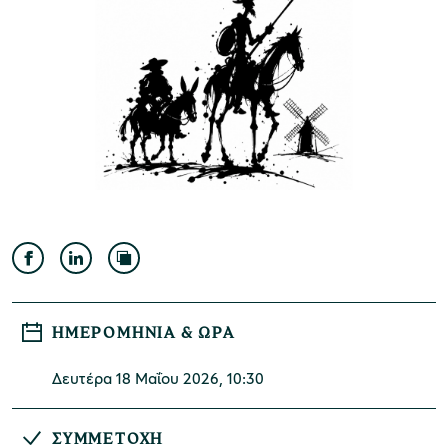
Μουσείο Ελιάς και Ελληνικού Λαδιού
Μουσείο Βιομηχανικής Ελαιουργίας
Λέσβου
ΗΜΕΡΟΜΗΝΊΑ & ΏΡΑ
Δευτέρα 18 Μαΐου 2026, 10:30
Μουσείο Πλινθοκεραμοποιίας N. & Σ.
Τσαλαπάτα
ΣΥΜΜΕΤΟΧΗ