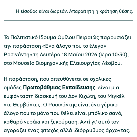
Η είσοδος είναι δωρεάν. Απαραίτητη η κράτηση θέσης.
Μουσείο Μαρμαροτεχνίας
Το Πολιτιστικό Ίδρυμα Ομίλου Πειραιώς παρουσιάζει
την παράσταση «Ένα άλογο που το έλεγαν
Ροσινάντη» τη Δευτέρα 18 Μαΐου 2026 (ώρα 10:30),
Μουσείο Περιβάλλοντος Στυμφαλίας
στο Μουσείο Βιομηχανικής Ελαιουργίας Λέσβου.
Η παράσταση, που απευθύνεται σε σχολικές
ομάδες
Πρωτοβάθμιας Εκπαίδευσης
, είναι μια
Μουσείο Μαστίχας Χίου
ευφάνταστη διασκευή του Δον Κιχώτη, του Μιγκέλ
ντε Θερβάντες. Ο Ροσινάντης είναι ένα γέρικο
άλογο που το μόνο που θέλει είναι μπόλικο σανό,
καθαρό νεράκι και ξεκούραση. Αντί γι' αυτό τον
Μουσείο Αργυροτεχνίας
αγοράζει ένας φτωχός αλλά ιδιόρρυθμος άρχοντας.