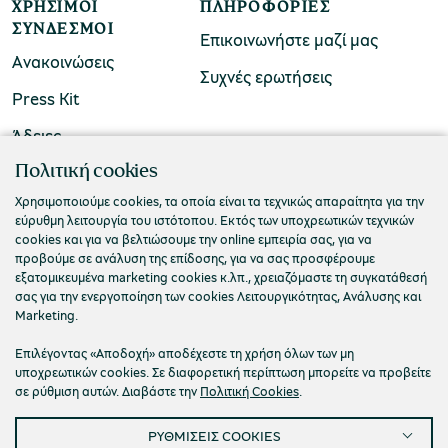
ΧΡΉΣΙΜΟΙ
ΠΛΗΡΟΦΟΡΊΕΣ
ΣΎΝΔΕΣΜΟΙ
Επικοινωνήστε μαζί μας
Ανακοινώσεις
Συχνές ερωτήσεις
Press Kit
Άδειες
ΠΟΛΙΤΙΣΤΙΚΟ ΙΔΡΥΜΑ ΟΜΙΛΟΥ ΠΕΙΡΑΙΩΣ
Πολιτική cookies
Τ. 210 3256922
Χρησιμοποιούμε cookies, τα οποία είναι τα τεχνικώς απαραίτητα για την
εύρυθμη λειτουργία του ιστότοπου. Εκτός των υποχρεωτικών τεχνικών
Ε. info@piop.gr
cookies και για να βελτιώσουμε την online εμπειρία σας, για να
προβούμε σε ανάλυση της επίδοσης, για να σας προσφέρουμε
εξατομικευμένα marketing cookies κ.λπ., χρειαζόμαστε τη συγκατάθεσή
ΣΥΝΔΕΘΕΙΤΕ ΜΑΖΙ ΜΑΣ
σας για την ενεργοποίηση των cookies Λειτουργικότητας, Ανάλυσης και
Marketing.
Επιλέγοντας «Αποδοχή» αποδέχεστε τη χρήση όλων των μη
υποχρεωτικών cookies. Σε διαφορετική περίπτωση μπορείτε να προβείτε
σε ρύθμιση αυτών. Διαβάστε την
Πολιτική Cookies
.
ΡΥΘΜΙΣΕΙΣ COOKIES