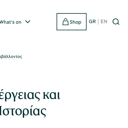
GR
EN
Shop
What's on
εριβάλλοντος
έργειας και
 Ιστορίας