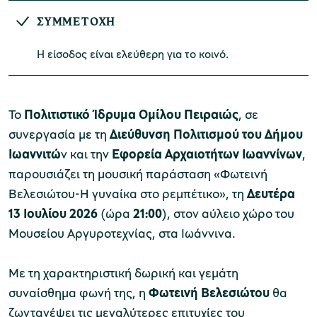
ΣΥΜΜΕΤΟΧΗ
​Η είσοδος είναι ελεύθερη για το κοινό.
Μουσείο Μαρμαροτεχνίας
Το
Πολιτιστικό Ίδρυμα Ομίλου Πειραιώς
, σε
Μουσείο Περιβάλλοντος Στυμφαλίας
συνεργασία με τη
Διεύθυνση Πολιτισμού του Δήμου
Ιωαννιτώ
ν και την
Εφορεία Αρχαιοτήτων Ιωαννίνων
,
παρουσιάζει τη μουσική παράσταση «Φωτεινή
Βελεσιώτου-Η γυναίκα στο ρεμπέτικο», τη
Δευτέρα
13 Ιουλίου 2026
(ώρα
21:00
), στον αύλειο χώρο του
Μουσείο Μαστίχας Χίου
Μουσείου Αργυροτεχνίας, στα Ιωάννινα.
Με τη χαρακτηριστική δωρική και γεμάτη
Μουσείο Αργυροτεχνίας
συναίσθημα φωνή της, η
Φωτεινή Βελεσιώτου
θα
ζωντανέψει τις μεγαλύτερες επιτυχίες του