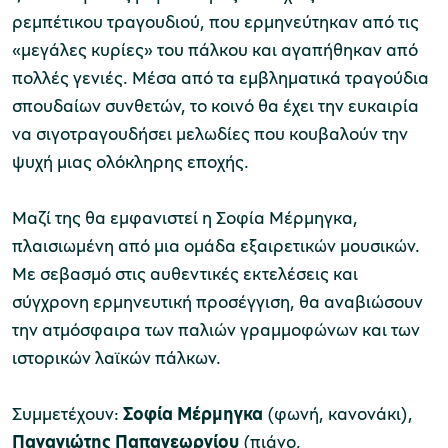
ρεμπέτικου τραγουδιού, που ερμηνεύτηκαν από τις
«μεγάλες κυρίες» του πάλκου και αγαπήθηκαν από
χολικές ομάδες
πολλές γενιές. Μέσα από τα εμβληματικά τραγούδια
παιδευτικά προγράμματα
σπουδαίων συνθετών, το κοινό θα έχει την ευκαιρία
να σιγοτραγουδήσει μελωδίες που κουβαλούν την
line εισιτήρια
ψυχή μιας ολόκληρης εποχής.
ορά εισιτηρίων
Μαζί της θα εμφανιστεί η Σοφία Μέρμηγκα,
πλαισιωμένη από μια ομάδα εξαιρετικών μουσικών.
Με σεβασμό στις αυθεντικές εκτελέσεις και
σύγχρονη ερμηνευτική προσέγγιση, θα αναβιώσουν
την ατμόσφαιρα των παλιών γραμμοφώνων και των
ιστορικών λαϊκών πάλκων.
Συμμετέχουν:
Σοφία Μέρμηγκα
(φωνή, κανονάκι),
Παναγιώτης Παπαγεωργίου
(πιάνο,