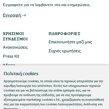
Εγγραφείτε για να λαμβάνετε νέα και ενημερώσεις.
Εγγραφή
ΧΡΉΣΙΜΟΙ
ΠΛΗΡΟΦΟΡΊΕΣ
ΣΎΝΔΕΣΜΟΙ
Επικοινωνήστε μαζί μας
Ανακοινώσεις
Συχνές ερωτήσεις
Press Kit
Άδειες
ΠΟΛΙΤΙΣΤΙΚΟ ΙΔΡΥΜΑ ΟΜΙΛΟΥ ΠΕΙΡΑΙΩΣ
Πολιτική cookies
Τ. 210 3256922
Χρησιμοποιούμε cookies, τα οποία είναι τα τεχνικώς απαραίτητα για την
εύρυθμη λειτουργία του ιστότοπου. Εκτός των υποχρεωτικών τεχνικών
Ε. info@piop.gr
cookies και για να βελτιώσουμε την online εμπειρία σας, για να
προβούμε σε ανάλυση της επίδοσης, για να σας προσφέρουμε
εξατομικευμένα marketing cookies κ.λπ., χρειαζόμαστε τη συγκατάθεσή
ΣΥΝΔΕΘΕΙΤΕ ΜΑΖΙ ΜΑΣ
σας για την ενεργοποίηση των cookies Λειτουργικότητας, Ανάλυσης και
Marketing.