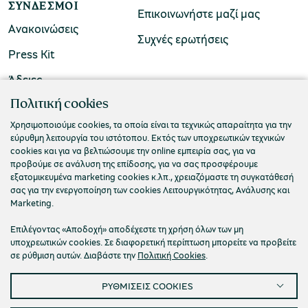
ΣΎΝΔΕΣΜΟΙ
Επικοινωνήστε μαζί μας
Ανακοινώσεις
Συχνές ερωτήσεις
Press Kit
Άδειες
ΠΟΛΙΤΙΣΤΙΚΟ ΙΔΡΥΜΑ ΟΜΙΛΟΥ ΠΕΙΡΑΙΩΣ
Πολιτική cookies
Τ. 210 3256922
Χρησιμοποιούμε cookies, τα οποία είναι τα τεχνικώς απαραίτητα για την
εύρυθμη λειτουργία του ιστότοπου. Εκτός των υποχρεωτικών τεχνικών
Ε. info@piop.gr
cookies και για να βελτιώσουμε την online εμπειρία σας, για να
προβούμε σε ανάλυση της επίδοσης, για να σας προσφέρουμε
εξατομικευμένα marketing cookies κ.λπ., χρειαζόμαστε τη συγκατάθεσή
ΣΥΝΔΕΘΕΙΤΕ ΜΑΖΙ ΜΑΣ
σας για την ενεργοποίηση των cookies Λειτουργικότητας, Ανάλυσης και
Marketing.
Επιλέγοντας «Αποδοχή» αποδέχεστε τη χρήση όλων των μη
υποχρεωτικών cookies. Σε διαφορετική περίπτωση μπορείτε να προβείτε
σε ρύθμιση αυτών. Διαβάστε την
Πολιτική Cookies
.
ΡΥΘΜΙΣΕΙΣ COOKIES
Πολιτική απορρήτου
Όροι χρήσης
Cookies