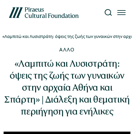
«Λαμπιτώ και Λυσιστράτη: όψεις της ζωής των γυναικών στην αρχαί
Το Ίδρυμα
Επίσκεψη
Έρευνα
Γνώση
What's on
ΆΛΛΟ
κτυο Μουσείων
ίτε όλες τις εκδηλώσεις
αυτότητα
τορικό Αρχείο
κδόσεις
«Λαμπιτώ και Λυσιστράτη:
όψεις της ζωής των γυναικών
κθέσεις
ήνυμα Προέδρου
ργαστήριο Συντήρησης
ιβλιοθήκη
Μουσείο Μετάξης
στην αρχαία Αθήνα και
ράσεις
Σπάρτη» | Διάλεξη και θεματική
nvironment, Society,
ρευνητικά Προγράμματα
ηφιακό περιεχόμενο
περιήγηση για ενήλικες
overnance (ESG)
Υπαίθριο Μουσείο Υδροκίνησης
υρωπαϊκά Προγράμματα