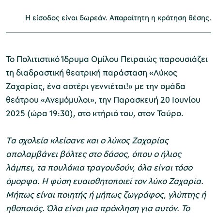
Η είσοδος είναι δωρεάν. Απαραίτητη η κράτηση θέσης.
Μουσείο Μαρμαροτεχνίας
Το Πολιτιστικό Ίδρυμα Ομίλου Πειραιώς παρουσιάζει
τη διαδραστική θεατρική παράσταση «Λύκος
Ζαχαρίας, ένα αστέρι γεννιέται!» με την ομάδα
Μουσείο Περιβάλλοντος Στυμφαλίας
θεάτρου «Ανεμόμυλοι», την Παρασκευή 20 Ιουνίου
2025 (ώρα 19:30), στο κτήριό του, στον Ταύρο.
Tα σχολεία κλείσανε και ο λύκος Ζαχαρίας
Μουσείο Μαστίχας Χίου
απολαμβάνει βόλτες στο δάσος, όπου ο ήλιος
λάμπει, τα πουλάκια τραγουδούν, όλα είναι τόσο
όμορφα. H φύση ευαισθητοποιεί τον λύκο Ζαχαρία.
Μήπως είναι ποιητής ή μήπως ζωγράφος, γλύπτης ή
Μουσείο Αργυροτεχνίας
ηθοποιός. Όλα είναι μια πρόκληση για αυτόν. Το