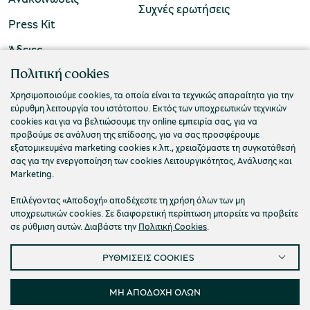
Συχνές ερωτήσεις
Press Kit
Άδειες
ΠΟΛΙΤΙΣΤΙΚΟ ΙΔΡΥΜΑ ΟΜΙΛΟΥ ΠΕΙΡΑΙΩΣ
Πολιτική cookies
Τ. 210 3256922
Χρησιμοποιούμε cookies, τα οποία είναι τα τεχνικώς απαραίτητα για την
εύρυθμη λειτουργία του ιστότοπου. Εκτός των υποχρεωτικών τεχνικών
Ε. info@piop.gr
cookies και για να βελτιώσουμε την online εμπειρία σας, για να
προβούμε σε ανάλυση της επίδοσης, για να σας προσφέρουμε
εξατομικευμένα marketing cookies κ.λπ., χρειαζόμαστε τη συγκατάθεσή
ΣΥΝΔΕΘΕΙΤΕ ΜΑΖΙ ΜΑΣ
σας για την ενεργοποίηση των cookies Λειτουργικότητας, Ανάλυσης και
Marketing.
Επιλέγοντας «Αποδοχή» αποδέχεστε τη χρήση όλων των μη
υποχρεωτικών cookies. Σε διαφορετική περίπτωση μπορείτε να προβείτε
σε ρύθμιση αυτών. Διαβάστε την
Πολιτική Cookies
.
ΡΥΘΜΙΣΕΙΣ COOKIES
Πολιτική απορρήτου
Όροι χρήσης
Cookies
Προσβασιμότητα
Ρυθμίσεις Cookies
ΜΗ ΑΠΟΔΟΧΗ ΟΛΩΝ
© 2026 Πολιτιστικό Ίδρυμα Ομίλου Πειραιώς