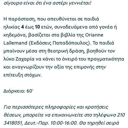
σίγουρο είναι ότι ένα αστέρι γεννιέται!
χολικές ομάδες
Η παράσταση, που απευθύνεται σε παιδιά
ηλικίας
4
έως
10
ετών, συνοδευόμενα από γονέα ή
παιδευτικά προγράμματα
κηδεμόνα, βασίζεται στα βιβλία της Orianne
line εισιτήρια
Lallemand (Εκδόσεις Παπαδόπουλος). Τα παιδιά
μπαίνουν μέσα στη θεατρική δράση, βοηθούν τον
ορά εισιτηρίων
λύκο Ζαχαρία να κάνει το όνειρό του πραγματικότητα
και αναγνωρίζουν την αξία της επιμονής στην
επίτευξη στόχων.
Διάρκεια: 60’
Για περισσότερες πληροφορίες και κρατήσεις
θέσεων, μπορείτε να επικοινωνείτε στο τηλέφωνο 210
3418051, Δευτ.-Παρ. 10:00-16:00. Θα τηρηθεί σειρά