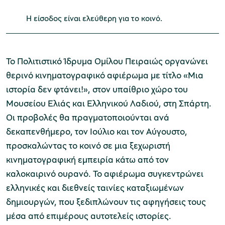
Η είσοδος είναι ελεύθερη για το κοινό.
Μουσείο Μαρμαροτεχνίας
Το Πολιτιστικό Ίδρυμα Ομίλου Πειραιώς οργανώνει
θερινό κινηματογραφικό αφιέρωμα με τίτλο «Μια
ιστορία δεν φτάνει!», στον υπαίθριο χώρο του
Μουσείο Περιβάλλοντος Στυμφαλίας
Μουσείου Ελιάς και Ελληνικού Λαδιού, στη Σπάρτη.
Οι προβολές θα πραγματοποιούνται ανά
δεκαπενθήμερο, τον Ιούλιο και τον Αύγουστο,
προσκαλώντας το κοινό σε μια ξεχωριστή
Μουσείο Μαστίχας Χίου
κινηματογραφική εμπειρία κάτω από τον
καλοκαιρινό ουρανό. Το αφιέρωμα συγκεντρώνει
ελληνικές και διεθνείς ταινίες καταξιωμένων
δημιουργών, που ξεδιπλώνουν τις αφηγήσεις τους
Μουσείο Αργυροτεχνίας
μέσα από επιμέρους αυτοτελείς ιστορίες.