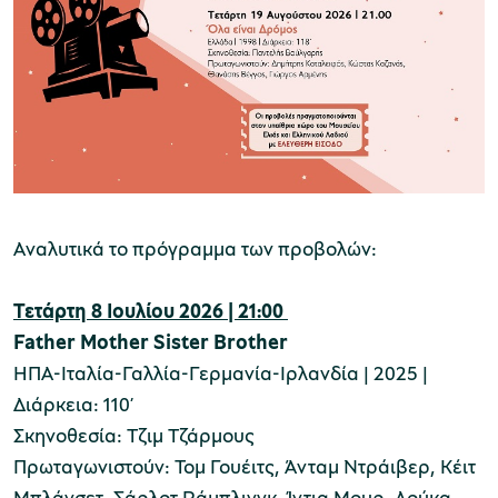
Αναλυτικά το πρόγραμμα των προβολών:
Τετάρτη 8 Ιουλίου 2026 | 21:00
Father Mother Sister Brother
ΗΠΑ-Ιταλία-Γαλλία-Γερμανία-Ιρλανδία | 2025 |
Διάρκεια: 110’
Σκηνοθεσία: Τζιμ Τζάρμους
Πρωταγωνιστούν: Τομ Γουέιτς, Άνταμ Ντράιβερ, Κέιτ
Μπλάνσετ, Σάρλοτ Ράμπλινγκ, Ίντια Μουρ, Λούκα