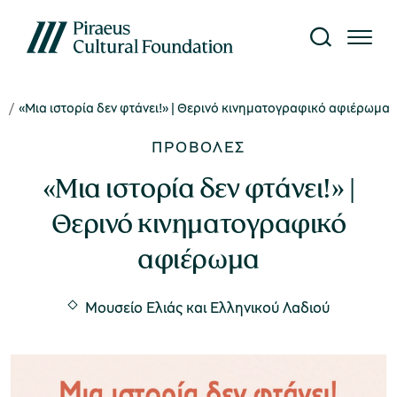
ς
«Μια ιστορία δεν φτάνει!» | Θερινό κινηματογραφικό αφιέρωμα
Το Ίδρυμα
Επίσκεψη
Έρευνα
Γνώση
What's on
ΠΡΟΒΟΛΈΣ
κτυο Μουσείων
ίτε όλες τις εκδηλώσεις
αυτότητα
τορικό Αρχείο
κδόσεις
«Μια ιστορία δεν φτάνει!» |
Θερινό κινηματογραφικό
κθέσεις
ήνυμα Προέδρου
ργαστήριο Συντήρησης
ιβλιοθήκη
Μουσείο Μετάξης
αφιέρωμα
ράσεις
nvironment, Society,
ρευνητικά Προγράμματα
ηφιακό περιεχόμενο
Μουσείο Ελιάς και Ελληνικού Λαδιού
overnance (ESG)
Υπαίθριο Μουσείο Υδροκίνησης
υρωπαϊκά Προγράμματα