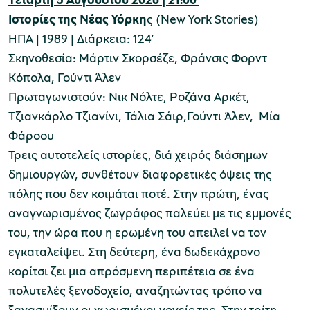
Ιστορίες της Νέας Υόρκη
ς (New York Stories)
ΗΠΑ | 1989 | Διάρκεια: 124’
Σκηνοθεσία: Μάρτιν Σκορσέζε, Φράνσις Φορντ
Κόπολα, Γούντι Άλεν
Πρωταγωνιστούν: Νικ Νόλτε, Ροζάνα Αρκέτ,
Τζιανκάρλο Τζιανίνι, Τάλια Σάιρ,Γούντι Άλεν, Μία
Φάροου
Τρεις αυτοτελείς ιστορίες, διά χειρός διάσημων
δημιουργών, συνθέτουν διαφορετικές όψεις της
πόλης που δεν κοιμάται ποτέ. Στην πρώτη, ένας
αναγνωρισμένος ζωγράφος παλεύει με τις εμμονές
του, την ώρα που η ερωμένη του απειλεί να τον
εγκαταλείψει. Στη δεύτερη, ένα δωδεκάχρονο
κορίτσι ζει μια απρόσμενη περιπέτεια σε ένα
πολυτελές ξενοδοχείο, αναζητώντας τρόπο να
ξανασμίξουν οι χωρισμένοι γονείς της. Στην τρίτη,