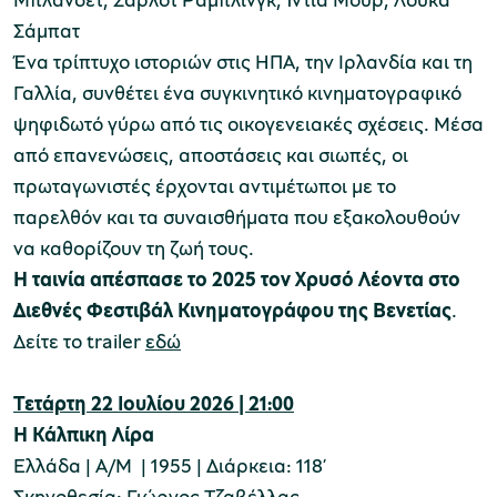
Σάμπατ
Ένα τρίπτυχο ιστοριών στις ΗΠΑ, την Ιρλανδία και τη
Γαλλία, συνθέτει ένα συγκινητικό κινηματογραφικό
ψηφιδωτό γύρω από τις οικογενειακές σχέσεις. Μέσα
από επανενώσεις, αποστάσεις και σιωπές, οι
πρωταγωνιστές έρχονται αντιμέτωποι με το
παρελθόν και τα συναισθήματα που εξακολουθούν
να καθορίζουν τη ζωή τους.
Η ταινία απέσπασε το 2025 τον Χρυσό Λέοντα στο
Διεθνές Φεστιβάλ Κινηματογράφου της Βενετίας
.
Δείτε το trailer
εδώ
Τετάρτη 22 Ιουλίου 2026 | 21:00
Η Κάλπικη Λίρα
Ελλάδα | Α/Μ | 1955 | Διάρκεια: 118’
Σκηνοθεσία: Γιώργος Τζαβέλλας