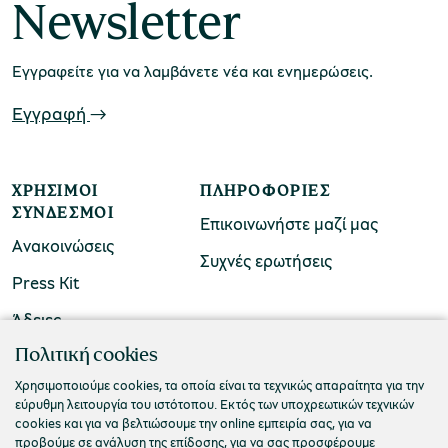
Newsletter
Εγγραφείτε για να λαμβάνετε νέα και ενημερώσεις.
Εγγραφή
ΧΡΉΣΙΜΟΙ
ΠΛΗΡΟΦΟΡΊΕΣ
ΣΎΝΔΕΣΜΟΙ
Επικοινωνήστε μαζί μας
Ανακοινώσεις
Συχνές ερωτήσεις
Press Kit
Άδειες
ΠΟΛΙΤΙΣΤΙΚΟ ΙΔΡΥΜΑ ΟΜΙΛΟΥ ΠΕΙΡΑΙΩΣ
Πολιτική cookies
Τ. 210 3256922
Χρησιμοποιούμε cookies, τα οποία είναι τα τεχνικώς απαραίτητα για την
εύρυθμη λειτουργία του ιστότοπου. Εκτός των υποχρεωτικών τεχνικών
Ε. info@piop.gr
cookies και για να βελτιώσουμε την online εμπειρία σας, για να
προβούμε σε ανάλυση της επίδοσης, για να σας προσφέρουμε