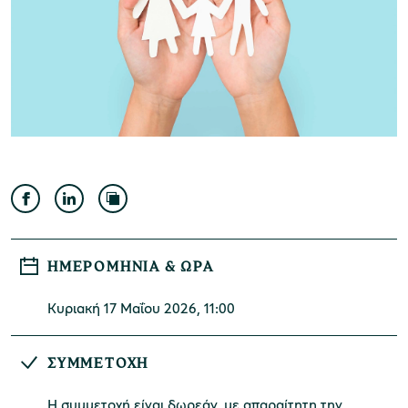
Μουσείο Ελιάς και Ελληνικού Λαδιού
Μουσείο Βιομηχανικής Ελαιουργίας
Λέσβου
ΗΜΕΡΟΜΗΝΊΑ & ΏΡΑ
Κυριακή 17 Μαΐου 2026, 11:00
Μουσείο Πλινθοκεραμοποιίας N. & Σ.
ΣΥΜΜΕΤΟΧΗ
Τσαλαπάτα
​Η συμμετοχή είναι δωρεάν, με απαραίτητη την