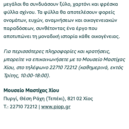
μεγάλοι θα συνδυάσουν ξύλο, χαρτόνι και φρέσκα
φύλλα σχίνου. Τα φύλλα θα αποτελέσουν φορείς
χολικές ομάδες
ονομάτων, ευχών, αναμνήσεων και οικογενειακών
παιδευτικά προγράμματα
παραδόσεων, συνθέτοντας ένα έργο που
αποτυπώνει τη μοναδική ιστορία κάθε οικογένειας.
line εισιτήρια
Για περισσότερες πληροφορίες και κρατήσεις,
ορά εισιτηρίων
μπορείτε να επικοινωνήσετε με το Μουσείο Μαστίχας
Χίου, στο τηλέφωνο 22710 72212 (καθημερινά, εκτός
Τρίτης, 10:00-18:00).
Μουσείο Μαστίχας Χίου
Πυργί, Θέση Ράχη (Τεπέκι), 821 02 Χίος
Τ.: 22710 72212 |
www.piop.gr