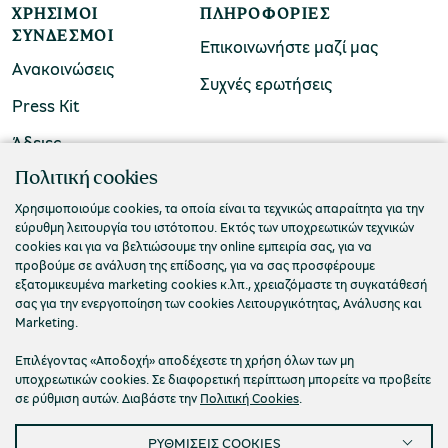
ΧΡΉΣΙΜΟΙ
ΠΛΗΡΟΦΟΡΊΕΣ
ΣΎΝΔΕΣΜΟΙ
Επικοινωνήστε μαζί μας
χολικές ομάδες
Ανακοινώσεις
Συχνές ερωτήσεις
παιδευτικά προγράμματα
Press Kit
Άδειες
line εισιτήρια
ΠΟΛΙΤΙΣΤΙΚΟ ΙΔΡΥΜΑ ΟΜΙΛΟΥ ΠΕΙΡΑΙΩΣ
Πολιτική cookies
ορά εισιτηρίων
Τ. 210 3256922
Χρησιμοποιούμε cookies, τα οποία είναι τα τεχνικώς απαραίτητα για την
εύρυθμη λειτουργία του ιστότοπου. Εκτός των υποχρεωτικών τεχνικών
Ε. info@piop.gr
cookies και για να βελτιώσουμε την online εμπειρία σας, για να
προβούμε σε ανάλυση της επίδοσης, για να σας προσφέρουμε
εξατομικευμένα marketing cookies κ.λπ., χρειαζόμαστε τη συγκατάθεσή
ΣΥΝΔΕΘΕΙΤΕ ΜΑΖΙ ΜΑΣ
σας για την ενεργοποίηση των cookies Λειτουργικότητας, Ανάλυσης και
Marketing.
Επιλέγοντας «Αποδοχή» αποδέχεστε τη χρήση όλων των μη
υποχρεωτικών cookies. Σε διαφορετική περίπτωση μπορείτε να προβείτε
σε ρύθμιση αυτών. Διαβάστε την
Πολιτική Cookies
.
ΡΥΘΜΙΣΕΙΣ COOKIES