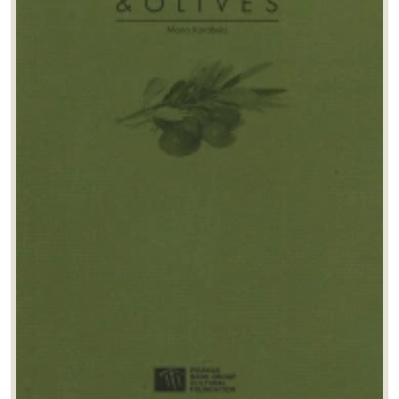
Θανάσης Καλαφάτης
(0)
Θανάσης Τσούμας
(0)
Ιόλη Ανδρεάδη
(0)
Ιωάννα Κατσιγιάννη
(0)
Ιωάννης Μιχαήλ
(0)
Καλή Τζώρτζη
(0)
Κατερίνα Παπαγαρυφάλλου
(0)
Κατερίνα Σέρβη
(0)
Κορνηλία Ζαρκιά
(1)
Κωνσταντίνα Δεμίρη
(0)