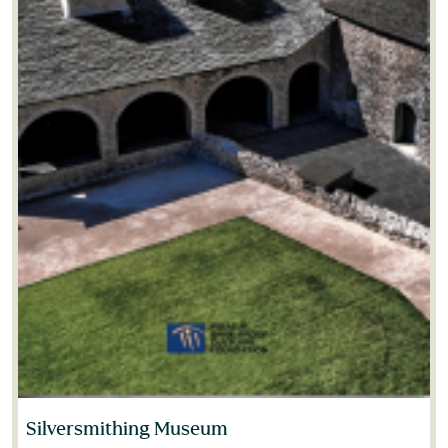
Χρήστος Χατζηλίας
(0)
Χριστίνα Λεβεντάκου
(0)
Χρυσόστομος Φλωρεντής
(0)
Andrea Bonetti
(8)
Antoine Picon
(0)
Arnold Pacey
(0)
Aspasia Louvi
(1)
Bruno Jacomy
(0)
Charalambos Bakirtzis
(0)
Silversmithing Museum
Charalambos Bkirtzis
(0)