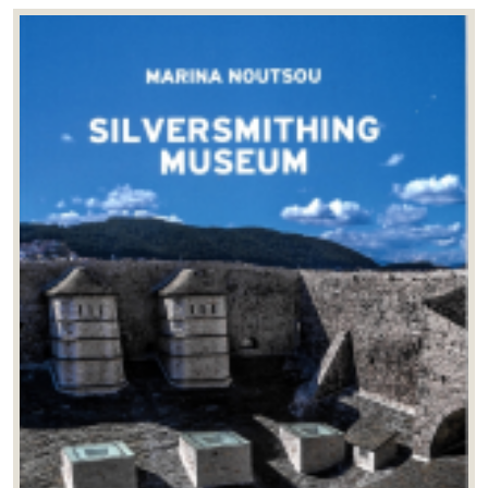
Τόνια Καφετζάκη
(0)
Φαίη Τζανετουλάκου
(0)
Φίλιππος Κατσιγιάννης
(8)
Χαράλαμπος Μπακιρτζής
(0)
Χαράλαμπος Μπούρας
(0)
Χάρη Μπέλλου
(0)
Χάρις Μέγα
(0)
Χρήστος Δεσύλλας
(0)
Χρήστος Λούκος
(0)
Χρήστος Μπουλώτης
(0)