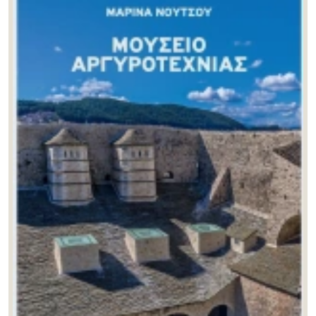
Νίκος Σκουτέλης
(0)
Ντίνα Ζιώγα
(0)
Όλγα Βογιατζόγλου
(0)
Παναγιώτα Γκαγκούλια
(1)
Παναγιώτης Περδικούλιας
(2)
Παναγιώτης Τουρνικιώτης
(0)
Πέτρος Κουφόπουλος
(0)
Σοφία Καλαντζάκου
(0)
Σοφοκλής Χατζησάββας
(1)
Σπύρος Ι. Ασδραχάς
(0)