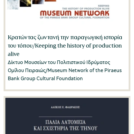
Μαργαρίτα Γραφάκου
(0)
Μαργαρίτα Δρίτσα
(0)
Μαρία Βενιζελέα
(0)
Κρατώντας ζωντανή την παραγωγική ιστορία
του τόπου/Keeping the history of production
Μαρία Καλιοτζίδου
(0)
alive
Δίκτυο Mουσείων του Πολιτιστικού Ιδρύματος
Μαρία Καράμπελα
(2)
Ομίλου Πειραιώς/Museum Network of the Piraeus
Μαρία Κλίνη
(0)
Bank Group Cultural Foundation
Μαρία Παναγιωτίδη-Κεσίσογλου
(0)
Μαρία Συναρέλλη
(0)
Μαρίνα Νούτσου
(2)
Ματούλα Καραγιάννη-Τόλκα
(0)