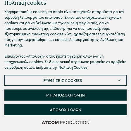
Πολιτική cookies
Στυμφήλου
Χρησιμοποιούμε cookies, τα οποία είναι τα τεχνικώς απαραίτητα για την
Το Αδριάνειο Υδραγωγείο της Κορίνθου και η
εύρυθμη λειτουργία του ιστότοπου. Εκτός των υποχρεωτικών τεχνικών
μεταφορά του νερού στα ρωμαϊκά χρόνια
cookies και για να βελτιώσουμε την online εμπειρία σας, για να
προβούμε σε ανάλυση της επίδοσης, για να σας προσφέρουμε
εξατομικευμένα marketing cookies κ.λπ., χρειαζόμαστε τη συγκατάθεσή
Γιάννης Λώλος
σας για την ενεργοποίηση των cookies Λειτουργικότητας, Ανάλυσης και
Marketing.
Επιλέγοντας «Αποδοχή» αποδέχεστε τη χρήση όλων των μη
υποχρεωτικών cookies. Σε διαφορετική περίπτωση μπορείτε να προβείτε
σε ρύθμιση αυτών. Διαβάστε την
Πολιτική Cookies
.
ΡΥΘΜΙΣΕΙΣ COOKIES
ΜΗ ΑΠΟΔΟΧΗ ΟΛΩΝ
ΑΠΟΔΟΧΗ ΟΛΩΝ
Δείτε 42
Δείτε 42
Δείτε 42
Φίλτρα
Καθαρισμός
αποτελέσματα
αποτελέσματα
αποτελέσματα