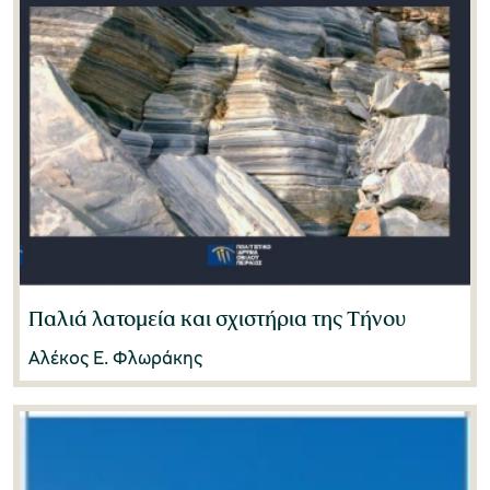
Μάχη Καραλή
(0)
Μάχη Οικονόμου
(1)
Μιχάλης Ρηγίνος
(1)
Μιχάλης Ψαλιδόπουλος
(0)
Νάντια Μαχά-Μπιζούμη
(0)
Νατάσσα Φιλιππουπολίτη
(2)
Παλιά λατομεία και σχιστήρια της Τήνου
Νίκη Ψαρράκη-Μπελεσιώτη
(0)
Αλέκος Ε. Φλωράκης
Νικόλαος Παπαδόπουλος
(0)
Νίκος Δεμερτζής
(0)
Νίκος Μπελαβίλας
(0)