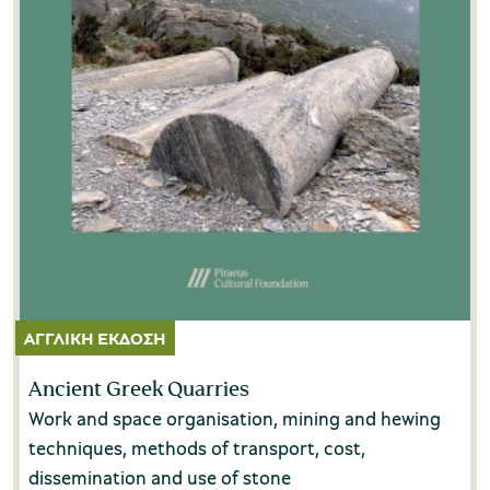
Αντώνης Πλυτάς
(0)
Αντωνία Κονδύλη-Λάγαρη
(0)
Μουσείο Ελιάς και Ελληνικού Λαδιού
Άρης Ασπρούλης
(0)
Ασπασία Λούβη
(2)
Αφροδίτη Καμάρα
(0)
Μουσείο Βιομηχανικής Ελαιουργίας
Βαρβάρα Παπαδοπούλου
(0)
Λέσβου
Βασίλης Καρδάσης
(0)
Βασίλης Κολώνας
(0)
Ancient Greek Quarries
Γεωργία Κοκκορού-Αλευρά
(2)
Work and space organisation, mining and hewing
Μουσείο Πλινθοκεραμοποιίας N. & Σ.
techniques, methods of transport, cost,
Τσαλαπάτα
Γεώργιος Παναγόπουλος
(0)
dissemination and use of stone