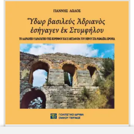
Ύδωρ βασιλεύς Αδριανός εσήγαγεν εκ