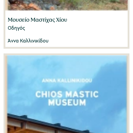
Stephanos Nomikos
(1)
Tim Putnam
(0)
Μουσείο Μαστίχας Χίου
Οδηγός
Άννα Καλλινικίδου