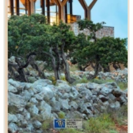
Judith Alfrey
(0)
Kornilia Zarkia
(1)
Massimo Negri
(0)
Michel Sivignon
(0)
Michelle L. Stefano
(0)
Peter Davis
(0)
Rainer Slotta
(0)
Sharon Macdonald
(0)
Stelios Papadopoulos
(1)